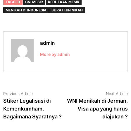
e
l
e
TAGGED
CNI MESIR
KEDUTAAN MESIR
b
MENIKAH DI INDONESIA
SURAT IJIN NIKAH
o
o
k
admin
More by admin
Post
Previous
N
Previous Article
Next Article
article:
a
Stiker Legalisasi di
WNI Menikah di Jerman,
navigation
Kemenkumham,
Visa apa yang harus
Bagaimana Syaratnya ?
diajukan ?