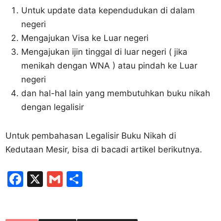
Untuk update data kependudukan di dalam
negeri
Mengajukan Visa ke Luar negeri
Mengajukan ijin tinggal di luar negeri ( jika
menikah dengan WNA ) atau pindah ke Luar
negeri
dan hal-hal lain yang membutuhkan buku nikah
dengan legalisir
Untuk pembahasan Legalisir Buku Nikah di
Kedutaan Mesir, bisa di bacadi artikel berikutnya.
F
X
G
S
a
m
h
c
ai
ar