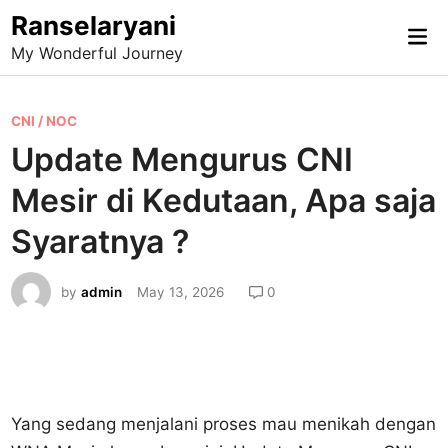
Skip
Ranselaryani
Mai
to
My Wonderful Journey
Me
content
P
CNI / NOC
o
Update Mengurus CNI
s
Mesir di Kedutaan, Apa saja
t
e
Syaratnya ?
d
i
by
admin
May 13, 2026
0
n
Yang sedang menjalani proses mau menikah dengan