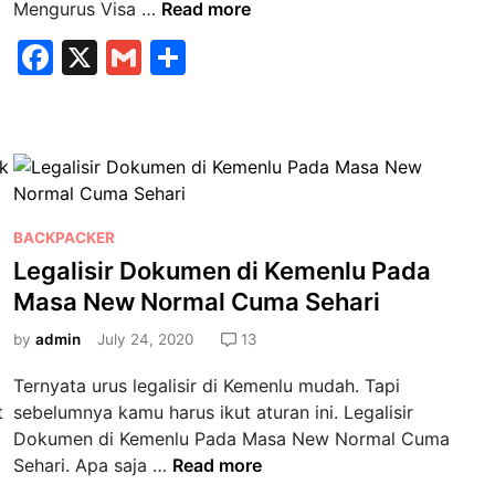
G
Mengurus Visa …
Read more
i
F
X
G
S
m
a
m
h
a
n
c
ai
ar
a
e
l
e
M
b
e
n
o
P
BACKPACKER
g
o
o
Legalisir Dokumen di Kemenlu Pada
u
s
k
Masa New Normal Cuma Sehari
r
t
u
e
by
admin
July 24, 2020
13
s
d
V
Ternyata urus legalisir di Kemenlu mudah. Tapi
i
i
t
sebelumnya kamu harus ikut aturan ini. Legalisir
n
s
Dokumen di Kemenlu Pada Masa New Normal Cuma
a
L
Sehari. Apa saja …
Read more
M
e