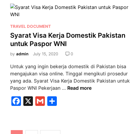
e
l
e
t
g
a
u
b
J
l
k
a
D
o
W
P
TRAVEL DOCUMENT
k
i
o
N
o
Syarat Visa Kerja Domestik Pakistan
a
s
I
s
k
r
untuk Paspor WNI
t
t
t
a
e
by
admin
July 15, 2020
0
a
n
d
Y
c
Untuk yang ingin bekerja domestik di Pakistan bisa
i
a
i
mengajukan visa online. Tinggal mengikuti prosedur
n
n
n
yang ada. Syarat Visa Kerja Domestik Pakistan untuk
g
g
S
Paspor WNI Pekerjaan …
Read more
l
Y
y
F
X
G
S
a
a
a
g
a
m
h
n
r
i
g
a
c
ai
ar
G
M
t
e
l
e
r
e
V