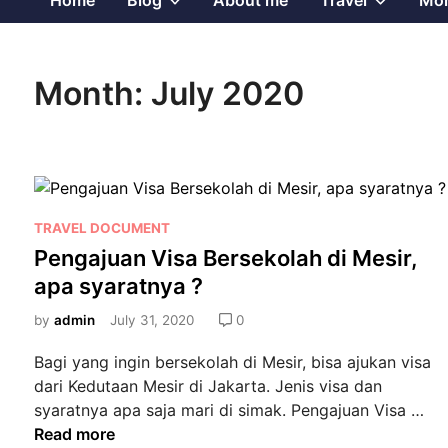
Home
Blog
About me
Travel
Mor
sub
sub
Month:
July 2020
menu
menu
P
TRAVEL DOCUMENT
o
Pengajuan Visa Bersekolah di Mesir,
s
apa syaratnya ?
t
e
by
admin
July 31, 2020
0
d
Bagi yang ingin bersekolah di Mesir, bisa ajukan visa
i
dari Kedutaan Mesir di Jakarta. Jenis visa dan
n
P
syaratnya apa saja mari di simak. Pengajuan Visa …
e
Read more