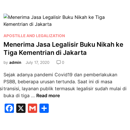
m
e
c
ai
ar
J
e
d
e
l
e
a
n
a
k
l
b
a
a
u
n
o
r
P
P
APOSTILLE AND LEGALIZATION
V
o
t
o
a
Menerima Jasa Legalisir Buku Nikah ke
i
a
s
d
k
Tiga Kementrian di Jakarta
s
?
t
a
a
e
by
admin
July 17, 2020
0
M
D
d
a
o
Sejak adanya pandemi Covid19 dan pemberlakukan
i
s
u
PSBB, beberapa urusan tertunda. Saat ini di masa
n
a
b
si
transisi, layanan publik termasuk legalisir sudah mulai di
N
l
M
buka di tiga …
Read more
e
e
e
F
X
G
S
w
E
n
N
a
m
n
h
e
o
t
r
c
ai
ar
r
r
i