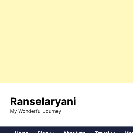
Skip
to
Ranselaryani
content
My Wonderful Journey
Show
Show