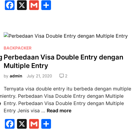
F
X
G
S
e
g
a
m
n
h
a
i
l
c
ai
ar
k
i
e
l
e
a
s
b
h
i
P
U
BACKPACKER
r
o
o
K
g
Perbedaan Visa Double Entry dengan
D
o
s
d
o
Multiple Entry
t
k
i
k
e
by
admin
July 21, 2020
2
V
u
d
F
m
Ternyata visa double entry itu berbeda dengan multiple
i
S
e
ni
entry. Perbedaan Visa Double Entry dengan Multiple
n
G
n
e
Entry. Perbedaan Visa Double Entry dengan Multiple
l
d
P
Entry Jenis visa …
Read more
o
i
e
F
X
G
S
b
K
r
a
e
a
m
h
b
l