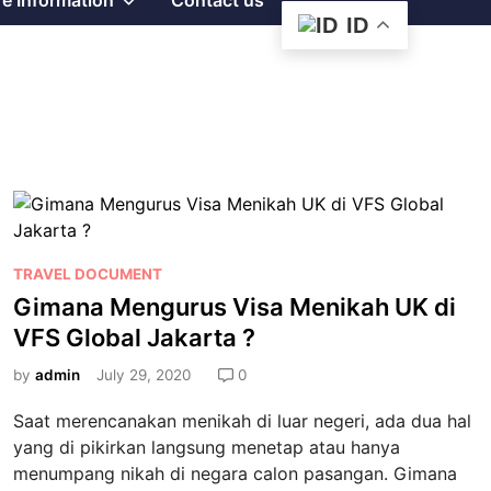
e Information
Contact us
ID
sub
menu
P
TRAVEL DOCUMENT
o
Gimana Mengurus Visa Menikah UK di
s
VFS Global Jakarta ?
t
e
by
admin
July 29, 2020
0
d
Saat merencanakan menikah di luar negeri, ada dua hal
i
yang di pikirkan langsung menetap atau hanya
n
menumpang nikah di negara calon pasangan. Gimana