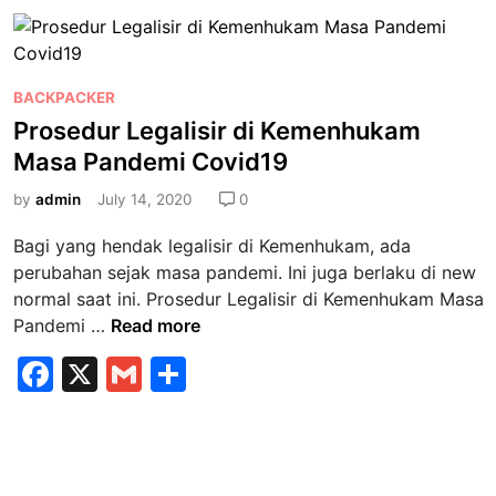
e
l
e
m
y
m
a
b
d
a
l
e
J
o
C
P
BACKPACKER
n
a
o
u
o
Prosedur Legalisir di Kemenhukam
g
s
m
s
k
a
Masa Pandemi Covid19
a
a
t
n
L
S
e
by
admin
July 14, 2020
0
M
e
e
d
u
g
Bagi yang hendak legalisir di Kemenhukam, ada
h
i
l
a
perubahan sejak masa pandemi. Ini juga berlaku di new
a
n
t
l
normal saat ini. Prosedur Legalisir di Kemenhukam Masa
r
i
i
P
Pandemi …
Read more
i
p
s
r
F
X
G
S
l
i
o
e
a
r
m
h
s
E
B
e
c
ai
ar
n
u
d
e
l
e
t
k
u