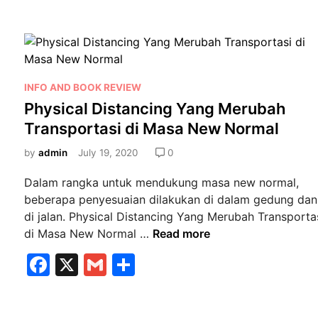
t
i
t
e
l
e
n
o
e
y
n
b
B
a
a
u
o
?
l
s
o
P
T
INFO AND BOOK REVIEW
L
o
i
Physical Distancing Yang Merubah
k
i
s
p
Transportasi di Masa New Normal
s
t
e
t
e
by
admin
July 19, 2020
0
D
r
d
d
i
Dalam rangka untuk mendukung masa new normal,
i
i
k
beberapa penyesuaian dilakukan di dalam gedung dan
n
E
K
di jalan. Physical Distancing Yang Merubah Transporta
r
e
P
di Masa New Normal …
Read more
o
l
h
F
X
G
S
p
i
y
a
a
m
h
l
s
u
i
i
c
ai
ar
n
n
c