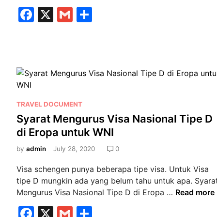
n
F
X
G
S
g
a
m
h
a
j
c
ai
ar
u
e
l
e
a
b
n
V
o
i
o
P
TRAVEL DOCUMENT
s
o
Syarat Mengurus Visa Nasional Tipe D
k
a
s
di Eropa untuk WNI
B
t
e
e
by
admin
July 28, 2020
0
r
d
s
Visa schengen punya beberapa tipe visa. Untuk Visa
i
e
tipe D mungkin ada yang belum tahu untuk apa. Syara
n
k
S
Mengurus Visa Nasional Tipe D di Eropa …
Read more
o
y
F
X
G
S
l
a