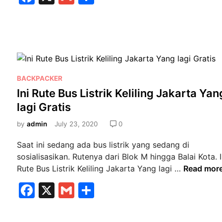
a
m
h
a
r
h
a
c
ai
ar
d
t
e
l
e
i
M
b
M
e
e
n
o
P
BACKPACKER
s
g
o
o
Ini Rute Bus Listrik Keliling Jakarta Yan
i
u
s
k
r
r
lagi Gratis
t
,
u
e
by
admin
July 23, 2020
0
a
s
d
p
V
Saat ini sedang ada bus listrik yang sedang di
i
a
i
sosialisasikan. Rutenya dari Blok M hingga Balai Kota. I
n
s
s
I
Rute Bus Listrik Keliling Jakarta Yang lagi …
Read mor
y
a
n
F
X
G
S
a
N
i
r
a
a
m
h
R
a
s
u
c
ai
ar