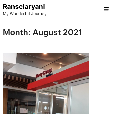
Skip
Ranselaryani
Mai
to
My Wonderful Journey
Me
content
Month:
August 2021