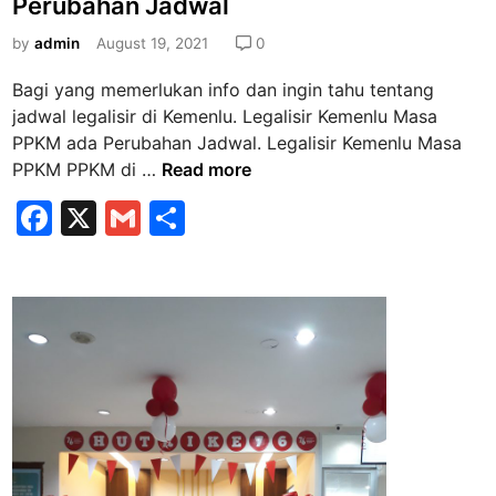
e
Perubahan Jadwal
a
t
n
n
e
by
admin
August 19, 2021
0
y
…
d
a
Bagi yang memerlukan info dan ingin tahu tentang
.
i
t
jadwal legalisir di Kemenlu. Legalisir Kemenlu Masa
n
u
PPKM ada Perubahan Jadwal. Legalisir Kemenlu Masa
a
L
PPKM PPKM di …
Read more
n
e
F
X
G
S
K
g
e
a
m
h
a
l
l
c
ai
ar
u
i
e
l
e
a
s
r
b
i
g
r
o
a
K
o
d
e
i
k
m
K
e