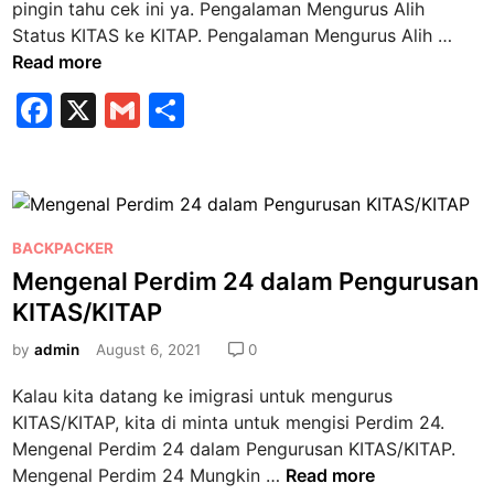
pingin tahu cek ini ya. Pengalaman Mengurus Alih
n
a
P
Status KITAS ke KITAP. Pengalaman Mengurus Alih …
h
e
Read more
a
n
F
X
G
S
n
g
J
a
m
h
a
a
l
c
ai
ar
d
a
e
l
e
w
m
a
b
P
a
BACKPACKER
l
o
n
o
Mengenal Perdim 24 dalam Pengurusan
s
M
KITAS/KITAP
o
t
e
k
e
by
admin
August 6, 2021
0
n
d
g
Kalau kita datang ke imigrasi untuk mengurus
i
u
KITAS/KITAP, kita di minta untuk mengisi Perdim 24.
n
r
Mengenal Perdim 24 dalam Pengurusan KITAS/KITAP.
u
M
Mengenal Perdim 24 Mungkin …
Read more
s