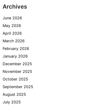
g
Archives
i
P
e
June 2026
m
May 2026
e
April 2026
g
a
March 2026
n
February 2026
g
January 2026
K
I
December 2025
T
November 2025
A
October 2025
S
d
September 2025
i
August 2025
I
July 2025
n