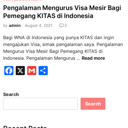
m
o
T
Pengalaman Mengurus Visa Mesir Bagi
P
s
A
Pemegang KITAS di Indonesia
e
t
P
n
e
by
admin
August 4, 2021
0
g
d
Bagi WNA di Indonesia yang punya KITAS dan ingin
u
i
mengajukan Visa, simak pengalaman saya. Pengalaman
r
n
Mengurus Visa Mesir Bagi Pemegang KITAS di
u
P
Indonesia. Pengalaman Mengurus …
Read more
s
e
a
F
X
G
S
n
n
a
m
h
g
K
a
c
ai
ar
I
l
T
Search
e
l
e
a
A
Search
b
m
S
a
o
/
n
K
o
M
I