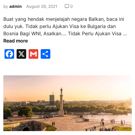
g
e
by
admin
August 26, 2021
0
d
d
e
Buat yang hendak menjelajah negara Balkan, baca ini
i
n
dulu yuk. Tidak perlu Ajukan Visa ke Bulgaria dan
n
g
T
Bosnia Bagi WNI, Asalkan…. Tidak Perlu Ajukan Visa …
a
i
Read more
n
d
F
X
G
S
R
a
a
a
m
h
k
t
P
c
ai
ar
e
e
e
l
e
B
r
a
b
l
g
u
o
u
A
o
s
j
d
k
u
a
k
n
a