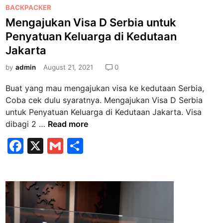
P
P
BACKPACKER
n
e
o
Mengajukan Visa D Serbia untuk
V
l
s
i
Penyatuan Keluarga di Kedutaan
a
t
s
Jakarta
y
e
a
a
d
by
admin
August 21, 2021
0
k
n
i
e
Buat yang mau mengajukan visa ke kedutaan Serbia,
a
n
B
Coba cek dulu syaratnya. Mengajukan Visa D Serbia
n
u
untuk Penyatuan Keluarga di Kedutaan Jakarta. Visa
C
l
M
dibagi 2 …
Read more
e
g
e
p
F
X
G
S
a
n
a
r
a
m
h
g
t
i
a
c
ai
ar
a
j
e
l
e
d
u
a
b
k
n
a