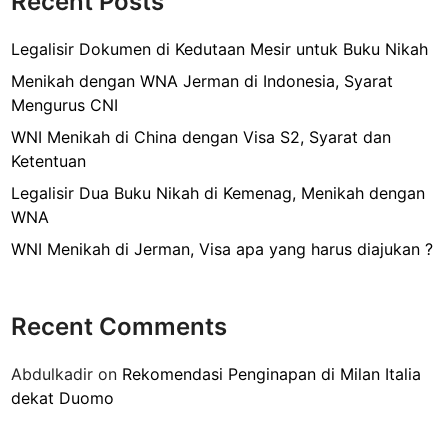
Recent Posts
k
e
T
n
A
Legalisir Dokumen di Kedutaan Mesir untuk Buku Nikah
g
P
Menikah dengan WNA Jerman di Indonesia, Syarat
u
Mengurus CNI
r
WNI Menikah di China dengan Visa S2, Syarat dan
u
Ketentuan
s
V
Legalisir Dua Buku Nikah di Kemenag, Menikah dengan
i
WNA
s
WNI Menikah di Jerman, Visa apa yang harus diajukan ?
a
M
e
Recent Comments
s
i
Abdulkadir
on
Rekomendasi Penginapan di Milan Italia
r
dekat Duomo
B
a