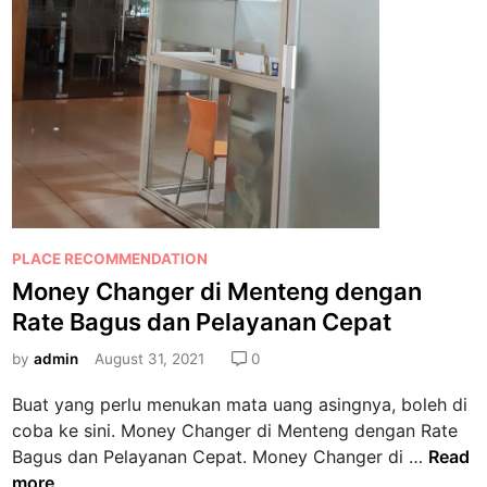
P
PLACE RECOMMENDATION
o
Money Changer di Menteng dengan
s
Rate Bagus dan Pelayanan Cepat
t
e
by
admin
August 31, 2021
0
d
Buat yang perlu menukan mata uang asingnya, boleh di
i
coba ke sini. Money Changer di Menteng dengan Rate
n
M
Bagus dan Pelayanan Cepat. Money Changer di …
Read
o
more