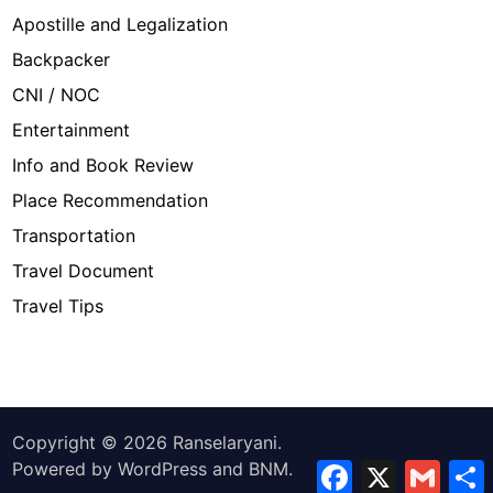
Apostille and Legalization
Backpacker
CNI / NOC
Entertainment
Info and Book Review
Place Recommendation
Transportation
Travel Document
Travel Tips
Copyright © 2026
Ranselaryani
.
Facebook
X
Gmail
Powered by
WordPress
and
BNM
.