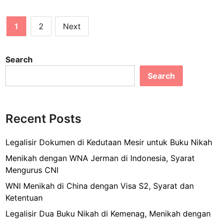
S
r
c
ai
ar
n
B
u
Posts
e
e
l
e
1
2
Next
B
s
n
pagination
b
V
h
i
o
a
Search
s
n
o
Search
a
y
k
K
a
e
b
r
Recent Posts
e
j
r
a
o
Legalisir Dokumen di Kedutaan Mesir untuk Buku Nikah
O
p
Menikah dengan WNA Jerman di Indonesia, Syarat
m
e
Mengurus CNI
a
r
n
WNI Menikah di China dengan Visa S2, Syarat dan
a
,
Ketentuan
s
A
i
Legalisir Dua Buku Nikah di Kemenag, Menikah dengan
p