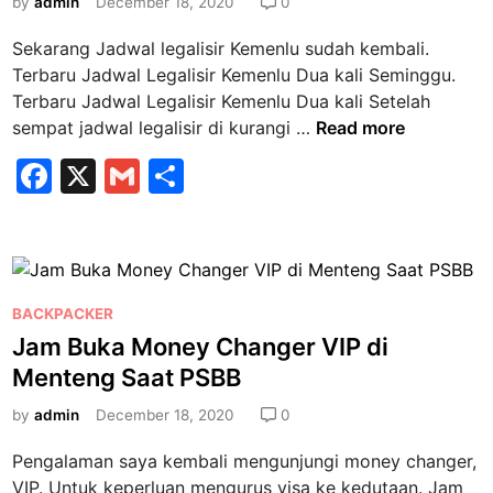
k
e
by
admin
December 18, 2020
0
P
a
a
d
a
g
Sekarang Jadwal legalisir Kemenlu sudah kembali.
s
i
k
a
Terbaru Jadwal Legalisir Kemenlu Dua kali Seminggu.
a
n
i
i
Terbaru Jadwal Legalisir Kemenlu Dua kali Setelah
P
s
m
T
sempat jadwal legalisir di kurangi …
Read more
S
t
a
e
B
a
F
X
G
S
n
r
B
n
a
a
m
h
b
O
S
a
c
ai
ar
n
y
r
l
e
l
e
a
u
i
r
b
P
J
BACKPACKER
n
a
o
a
o
Jam Buka Money Changer VIP di
e
t
s
d
Menteng Saat PSBB
d
o
n
t
w
i
y
k
e
by
admin
December 18, 2020
0
a
M
a
d
l
a
Pengalaman saya kembali mengunjungi money changer,
?
i
L
s
VIP. Untuk keperluan mengurus visa ke kedutaan. Jam