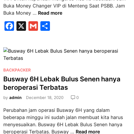
n
e
a
Buka Money Changer VIP di Menteng Saat PSBB. Jam
g
T
J
Buka Money …
Read more
a
r
a
l
F
X
G
S
a
m
i
n
a
m
h
B
s
s
u
c
ai
ar
i
i
k
r
e
l
e
s
a
K
i
b
M
e
P
P
o
BACKPACKER
o
m
S
o
n
Busway 6H Lebak Bulus Senen hanya
e
o
B
s
e
beroperasi Terbatas
n
B
k
t
y
l
e
by
admin
December 18, 2020
0
C
u
d
h
D
Perubahan jam operasi Busway 6H yang dalam
i
a
u
beberapa minggu ini sudah jalan membuat kita harus
n
n
a
menyesuaikan. Busway 6H Lebak Bulus Senen hanya
g
k
B
beroperasi Terbatas. Busway …
Read more