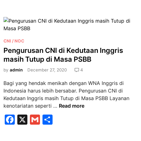
a
m
h
r
a
n
i
n
c
ai
ar
A
d
j
e
l
m
e
i
a
e
b
K
n
r
P
e
g
CNI / NOC
o
i
o
m
E
Pengurusan CNI di Kedutaan Inggris
o
k
s
e
V
masih Tutup di Masa PSBB
a
k
t
n
i
m
e
by
admin
December 27, 2020
4
l
s
a
d
u
a
s
Bagi yang hendak menikah dengan WNA Inggris di
i
P
i
Indonesia harus lebih bersabar. Pengurusan CNI di
n
a
h
Kedutaan Inggris masih Tutup di Masa PSBB Layanan
k
B
P
kenotariatan seperti …
Read more
i
e
e
F
X
G
S
s
l
n
t
a
m
h
u
g
a
m
u
c
ai
ar
n