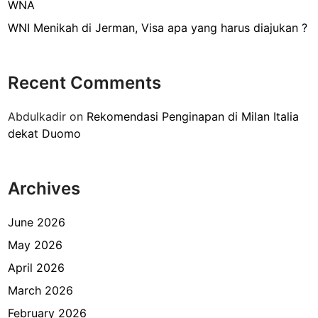
T
WNA
a
e
WNI Menikah di Jerman, Visa apa yang harus diajukan ?
s
r
a
b
j
a
Recent Comments
a
t
S
a
Abdulkadir
on
Rekomendasi Penginapan di Milan Italia
y
s
dekat Duomo
a
r
a
Archives
t
n
y
June 2026
a
May 2026
?
April 2026
March 2026
February 2026