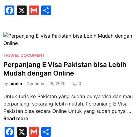
i
e
F
X
G
S
s
n
i
a
m
h
g
r
u
c
ai
ar
D
r
e
l
e
o
u
k
b
s
u
P
C
TRAVEL DOCUMENT
o
m
o
N
Perpanjang E Visa Pakistan bisa Lebih
o
e
s
I
Mudah dengan Online
n
k
t
d
L
e
by
admin
December 28, 2020
0
i
u
d
K
a
Untuk turis ke Pakistan yang sudah punya visa dan mau
i
e
r
perpanjang, sekarang lebih mudah. Perpanjang E Visa
n
d
N
P
Pakistan bisa secara Online Untuk yang sudah punya …
u
e
e
Read more
t
g
r
F
X
G
a
S
e
p
a