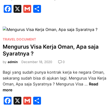
e
a
u
F
X
r
G
S
l
s
V
a
m
h
i
w
I
S
a
c
ai
ar
P
e
y
e
d
l
e
m
6
i
b
i
P
H
TRAVEL DOCUMENT
M
n
o
L
o
Mengurus Visa Kerja Oman, Apa saja
e
g
s
e
Syaratnya ?
o
n
g
t
b
t
k
u
e
by
admin
December 18, 2020
0
a
e
d
k
n
Bagi yang sudah punya kontrak kerja ke negara Oman,
i
B
g
sekarang sudah bisa di ajukan lagi. Mengurus Visa Kerja
n
u
S
M
Oman, Apa saja Syaratnya ? Mengurus Visa …
Read
l
a
e
more
u
a
n
s
F
X
G
S
t
g
S
a
m
h
P
u
e