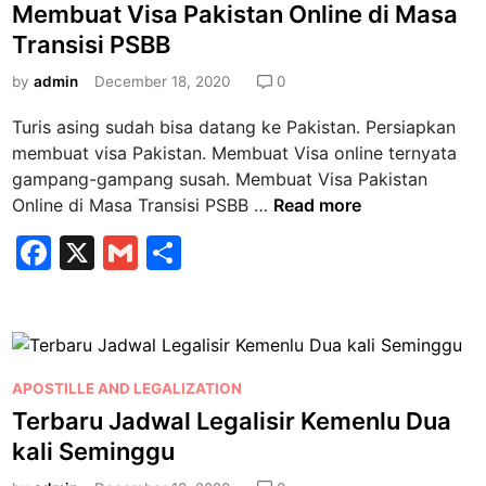
a
o
V
o
Membuat Visa Pakistan Online di Masa
n
n
s
i
Transisi PSBB
g
o
O
t
s
g
k
n
e
by
admin
December 18, 2020
0
a
r
l
d
K
i
Turis asing sudah bisa datang ke Pakistan. Persiapkan
i
i
e
s
membuat visa Pakistan. Membuat Visa online ternyata
n
n
r
m
gampang-gampang susah. Membuat Visa Pakistan
e
j
a
M
Online di Masa Transisi PSBB …
Read more
a
s
e
P
F
X
G
S
i
m
o
h
a
m
h
b
l
T
u
c
ai
ar
a
u
a
n
e
l
e
t
t
d
u
b
P
V
APOSTILLE AND LEGALIZATION
i
p
o
i
o
Terbaru Jadwal Legalisir Kemenlu Dua
a
d
s
s
kali Seminggu
,
o
i
t
a
B
M