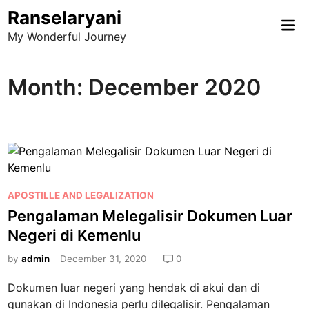
Skip
Ranselaryani
Mai
to
My Wonderful Journey
Me
content
Month:
December 2020
P
APOSTILLE AND LEGALIZATION
o
Pengalaman Melegalisir Dokumen Luar
s
Negeri di Kemenlu
t
e
by
admin
December 31, 2020
0
d
Dokumen luar negeri yang hendak di akui dan di
i
gunakan di Indonesia perlu dilegalisir. Pengalaman