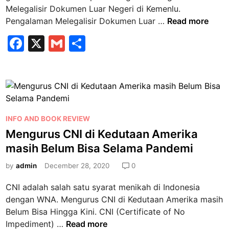
n
Melegalisir Dokumen Luar Negeri di Kemenlu.
P
Pengalaman Melegalisir Dokumen Luar …
Read more
e
F
X
G
S
n
a
m
h
g
a
c
ai
ar
l
e
l
e
a
b
m
P
a
INFO AND BOOK REVIEW
o
o
n
Mengurus CNI di Kedutaan Amerika
o
s
M
masih Belum Bisa Selama Pandemi
k
t
e
e
by
admin
December 28, 2020
0
l
d
e
CNI adalah salah satu syarat menikah di Indonesia
i
g
dengan WNA. Mengurus CNI di Kedutaan Amerika masih
n
a
Belum Bisa Hingga Kini. CNI (Certificate of No
l
M
Impediment) …
Read more