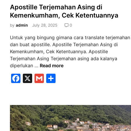
o
Apostille Terjemahan Asing di
s
Kemenkumham, Cek Ketentuannya
t
e
by
admin
July 28, 2025
0
d
Untuk yang bingung gimana cara translate terjemahan
i
dan buat apostille. Apostille Terjemahan Asing di
n
Kemenkumham, Cek Ketentuannya. Apostille
Terjemahan Asing Terjemahan asing ada kalanya
A
diperlukan …
Read more
p
F
X
G
S
o
a
m
h
s
t
c
ai
ar
i
e
l
e
l
b
l
e
o
T