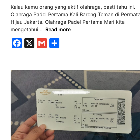
d
u
n
Kalau kamu orang yang aktif olahraga, pasti tahu ini.
i
a
g
Olahraga Padel Pertama Kali Bareng Teman di Permat
n
n
k
Hijau Jakarta. Olahraga Padel Pertama Mari kita
n
e
O
mengetahui …
Read more
y
L
l
a
F
X
G
S
a
a
k
a
m
h
h
e
r
c
ai
ar
C
a
e
l
e
o
g
m
b
a
o
P
o
I
a
o
t
d
a
k
e
l
l
i
P
a
e