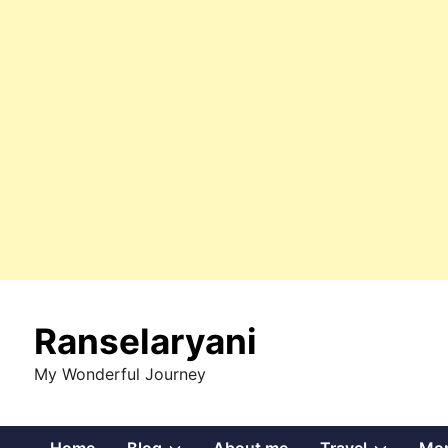
Skip
to
Ranselaryani
content
My Wonderful Journey
Show
Show