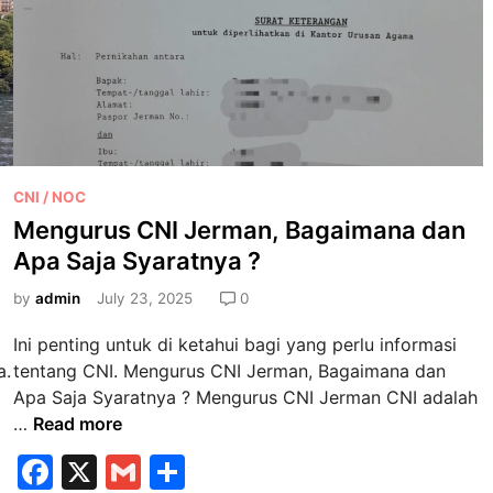
o
D
k
u
a
B
u
k
u
P
CNI / NOC
N
o
Mengurus CNI Jerman, Bagaimana dan
i
s
Apa Saja Syaratnya ?
k
t
a
e
by
admin
July 23, 2025
0
h
d
d
Ini penting untuk di ketahui bagi yang perlu informasi
i
i
a.
tentang CNI. Mengurus CNI Jerman, Bagaimana dan
n
K
Apa Saja Syaratnya ? Mengurus CNI Jerman CNI adalah
e
M
…
Read more
m
e
F
X
G
S
e
n