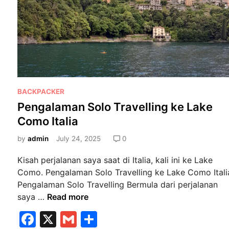
o
e
k
r
j
e
m
a
h
P
BACKPACKER
a
o
Pengalaman Solo Travelling ke Lake
n
s
A
Como Italia
t
s
e
by
admin
July 24, 2025
0
i
d
n
Kisah perjalanan saya saat di Italia, kali ini ke Lake
i
g
Como. Pengalaman Solo Travelling ke Lake Como Itali
n
d
Pengalaman Solo Travelling Bermula dari perjalanan
i
P
saya …
Read more
K
e
F
X
G
S
e
n
m