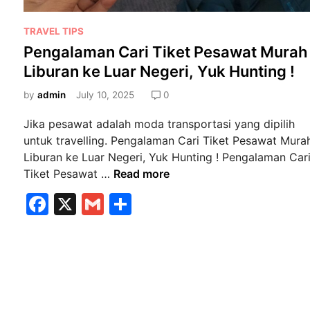
r
t
P
TRAVEL TIPS
a
o
Pengalaman Cari Tiket Pesawat Murah
m
s
Liburan ke Luar Negeri, Yuk Hunting !
a
t
K
e
by
admin
July 10, 2025
0
a
d
l
Jika pesawat adalah moda transportasi yang dipilih
i
i
untuk travelling. Pengalaman Cari Tiket Pesawat Mura
n
B
Liburan ke Luar Negeri, Yuk Hunting ! Pengalaman Car
a
P
Tiket Pesawat …
Read more
r
e
F
X
G
S
e
n
n
a
m
h
g
g
a
c
ai
ar
T
l
e
l
e
e
a
m
b
m
a
a