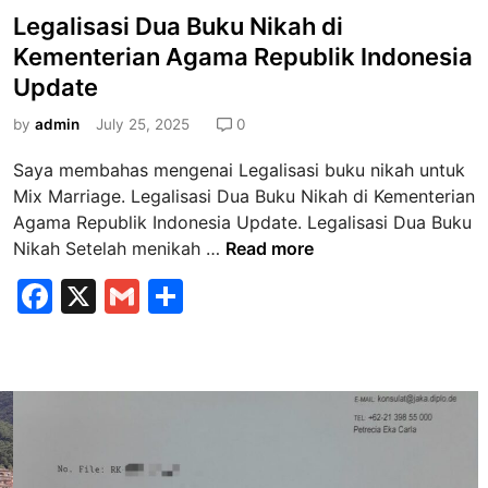
o
Legalisasi Dua Buku Nikah di
s
Kementerian Agama Republik Indonesia
t
Update
e
d
by
admin
July 25, 2025
0
i
Saya membahas mengenai Legalisasi buku nikah untuk
n
Mix Marriage. Legalisasi Dua Buku Nikah di Kementerian
Agama Republik Indonesia Update. Legalisasi Dua Buku
L
Nikah Setelah menikah …
Read more
e
F
X
G
S
g
a
m
h
a
l
c
ai
ar
i
e
l
e
s
b
a
s
o
i