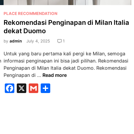
r
g
a
a
P
PLACE RECOMMENDATION
t
l
o
n
Rekomendasi Penginapan di Milan Italia
i
s
y
dekat Duomo
s
t
a
a
e
by
admin
July 4, 2025
1
?
s
d
i
Untuk yang baru pertama kali pergi ke Milan, semoga
i
N
h
informasi penginapan ini bisa jadi pilihan. Rekomendasi
n
o
i
Penginapan di Milan Italia dekat Duomo. Rekomendasi
t
R
Penginapan di …
Read more
a
e
F
X
G
S
r
k
i
a
m
h
o
s
m
c
ai
ar
s
e
e
l
e
e
n
b
b
d
a
a