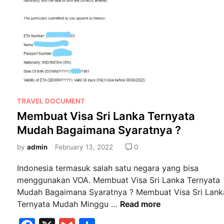
g
s
a
h
j
e
u
e
k
l
a
J
n
a
V
k
i
a
P
TRAVEL DOCUMENT
s
r
o
Membuat Visa Sri Lanka Ternyata
a
t
s
Mudah Bagaimana Syaratnya ?
B
a
t
i
?
e
by
admin
February 13, 2022
0
s
d
Indonesia termasuk salah satu negara yang bisa
n
i
menggunakan VOA. Membuat Visa Sri Lanka Ternyata
i
n
Mudah Bagaimana Syaratnya ? Membuat Visa Sri Lank
s
M
Ternyata Mudah Minggu …
Read more
d
e
i