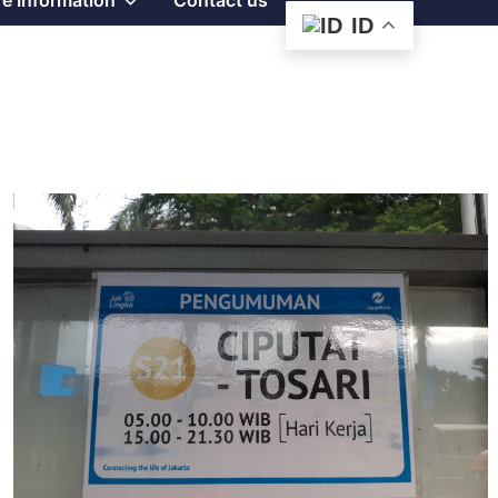
e Information
Contact us
ID
sub
menu