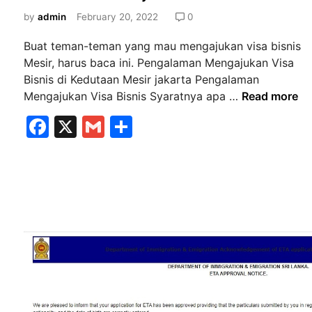
t
r
e
by
admin
February 20, 2022
0
g
d
a
Buat teman-teman yang mau mengajukan visa bisnis
i
S
Mesir, harus baca ini. Pengalaman Mengajukan Visa
n
a
Bisnis di Kedutaan Mesir jakarta Pengalaman
P
u
Mengajukan Visa Bisnis Syaratnya apa …
Read more
e
d
F
X
G
S
n
i
a
m
h
g
A
a
r
c
ai
ar
l
a
e
l
e
a
b
b
m
i
a
a
o
n
d
o
M
i
k
e
T
n
a