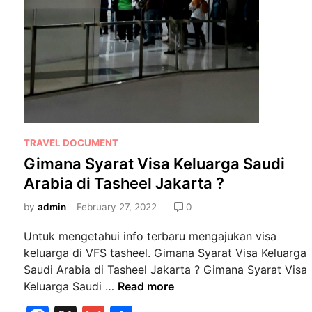
P
TRAVEL DOCUMENT
o
Gimana Syarat Visa Keluarga Saudi
s
Arabia di Tasheel Jakarta ?
t
e
by
admin
February 27, 2022
0
d
Untuk mengetahui info terbaru mengajukan visa
i
keluarga di VFS tasheel. Gimana Syarat Visa Keluarga
n
Saudi Arabia di Tasheel Jakarta ? Gimana Syarat Visa
G
Keluarga Saudi …
Read more
i