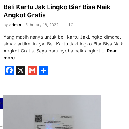
t
o
Beli Kartu Jak Lingko Biar Bisa Naik
–
s
Angkot Gratis
T
t
o
e
by
admin
February 16, 2022
0
s
d
a
Yang masih nanya untuk beli kartu JakLingko dimana,
i
r
simak artikel ini ya. Beli Kartu JakLingko Biar Bisa Naik
n
B
i
Angkot Gratis. Saya baru nyoba naik angkot …
Read
e
s
more
l
a
F
X
G
S
i
a
a
m
h
K
t
a
P
c
ai
ar
r
P
e
l
e
t
K
b
u
M
J
o
a
o
k