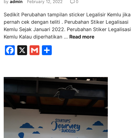
e
by
admin
February 12, 2022
0
n
d
g
Sedikit Perubahan tampilan sticker Legalisir Kemlu jika
i
k
pernah cek dengan teliti . Perubahan Stiker Legalisasi
n
o
Kemlu Sejak Januari 2022. Perubahan Stiker Legalisasi
P
t
Kemlu Kalau diperhatikan …
Read more
e
G
F
X
G
S
r
r
a
m
h
u
a
b
t
c
ai
ar
a
i
e
l
e
h
s
b
a
n
o
S
o
t
k
i
k
e