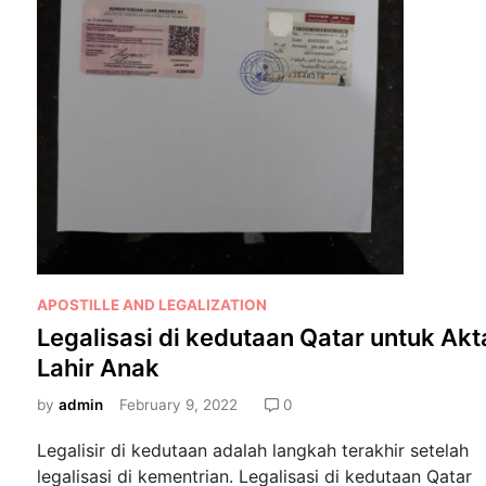
r
a
n
y
a
t
a
M
u
d
a
h
B
P
APOSTILLE AND LEGALIZATION
a
o
Legalisasi di kedutaan Qatar untuk Akt
g
s
Lahir Anak
a
t
i
e
by
admin
February 9, 2022
0
m
d
Legalisir di kedutaan adalah langkah terakhir setelah
a
i
legalisasi di kementrian. Legalisasi di kedutaan Qatar
n
n