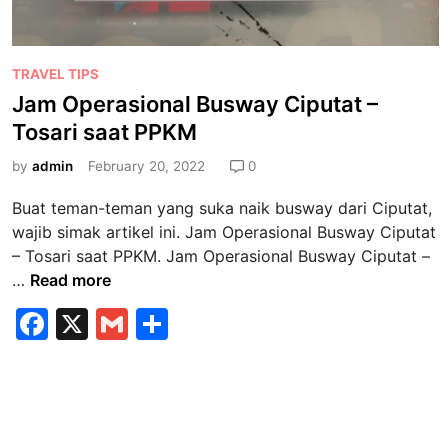
P
TRAVEL TIPS
o
Jam Operasional Busway Ciputat –
s
Tosari saat PPKM
t
e
by
admin
February 20, 2022
0
d
Buat teman-teman yang suka naik busway dari Ciputat,
i
wajib simak artikel ini. Jam Operasional Busway Ciputat
n
– Tosari saat PPKM. Jam Operasional Busway Ciputat –
J
…
Read more
a
F
X
G
S
m
a
m
h
O
p
c
ai
ar
e
e
l
e
r
a