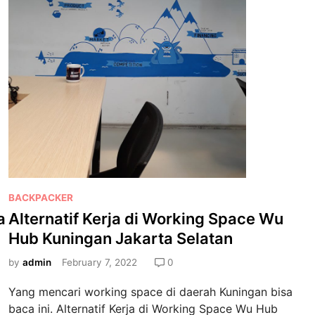
r
L
e
g
a
l
i
s
a
s
i
K
P
BACKPACKER
e
o
a
Alternatif Kerja di Working Space Wu
m
s
Hub Kuningan Jakarta Selatan
l
t
u
e
by
admin
February 7, 2022
0
S
d
e
Yang mencari working space di daerah Kuningan bisa
i
j
baca ini. Alternatif Kerja di Working Space Wu Hub
n