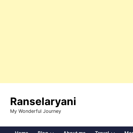
Skip
to
Ranselaryani
content
My Wonderful Journey
Show
Show