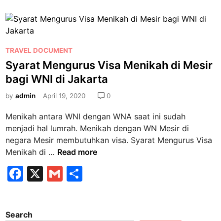
S
b
c
ai
ar
9
y
a
p
e
l
e
n
h
a
b
e
a
d
P
r
n
TRAVEL DOCUMENT
o
a
o
g
J
Syarat Mengurus Visa Menikah di Mesir
R
o
s
y
a
bagi WNI di Jakarta
u
k
t
m
t
e
by
admin
April 19, 2020
0
L
e
d
a
B
Menikah antara WNI dengan WNA saat ini sudah
i
y
u
menjadi hal lumrah. Menikah dengan WN Mesir di
n
a
s
negara Mesir membutuhkan visa. Syarat Mengurus Visa
n
w
S
Menikah di …
Read more
a
a
y
F
X
n
G
S
y
a
L
a
m
h
d
r
e
a
a
c
ai
ar
g
n
t
Search
e
a
l
e