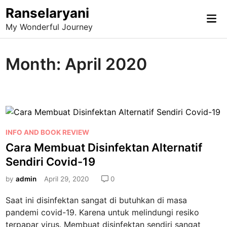
Skip
Ranselaryani
Mai
to
My Wonderful Journey
Me
content
Month:
April 2020
P
INFO AND BOOK REVIEW
o
Cara Membuat Disinfektan Alternatif
s
Sendiri Covid-19
t
e
by
admin
April 29, 2020
0
d
Saat ini disinfektan sangat di butuhkan di masa
i
pandemi covid-19. Karena untuk melindungi resiko
n
terpapar virus. Membuat disinfektan sendiri sangat