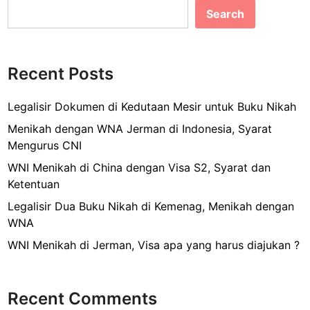
M
M
l
Search
b
R
e
i
T
n
o
s
d
g
o
i
i
u
Recent Posts
r
k
J
r
D
a
u
Legalisir Dokumen di Kedutaan Mesir untuk Buku Nikah
o
k
s
k
Menikah dengan WNA Jerman di Indonesia, Syarat
a
V
u
Mengurus CNI
r
i
m
t
WNI Menikah di China dengan Visa S2, Syarat dan
s
e
a
Ketentuan
a
n
S
M
Legalisir Dua Buku Nikah di Kemenag, Menikah dengan
k
a
e
WNA
e
a
n
3
WNI Menikah di Jerman, Visa apa yang harus diajukan ?
t
i
K
I
k
e
n
a
m
Recent Comments
i
h
e