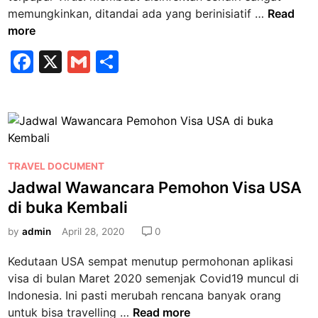
C
memungkinkan, ditandai ada yang berinisiatif …
Read
a
more
r
F
X
G
S
a
a
m
h
M
e
c
ai
ar
m
e
l
e
b
b
u
P
a
TRAVEL DOCUMENT
o
o
t
Jadwal Wawancara Pemohon Visa USA
o
s
D
di buka Kembali
k
t
i
e
by
admin
April 28, 2020
0
s
d
i
Kedutaan USA sempat menutup permohonan aplikasi
i
n
visa di bulan Maret 2020 semenjak Covid19 muncul di
n
f
Indonesia. Ini pasti merubah rencana banyak orang
e
J
untuk bisa travelling …
Read more