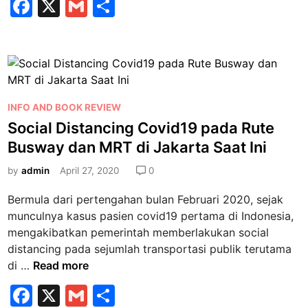
F
X
G
S
r
b
o
a
m
h
i
u
n
C
a
c
ai
ar
V
o
t
e
l
e
i
v
H
s
b
i
a
a
P
d
n
INFO AND BOOK REVIEW
o
U
o
-
d
Social Distancing Covid19 pada Rute
o
S
s
1
S
Busway dan MRT di Jakarta Saat Ini
A
k
t
9
a
d
e
by
admin
April 27, 2020
0
n
i
d
i
b
Bermula dari pertengahan bulan Februari 2020, sejak
i
t
u
munculnya kasus pasien covid19 pertama di Indonesia,
n
i
k
mengakibatkan pemerintah memberlakukan social
z
a
distancing pada sejumlah transportasi publik terutama
e
K
S
di …
Read more
r
e
o
F
X
G
S
S
m
c
e