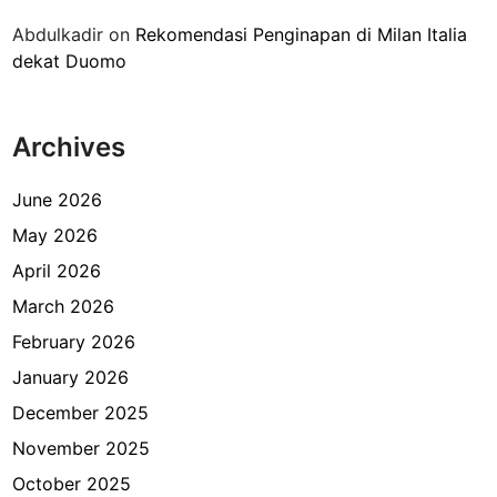
d
n
Abdulkadir
on
Rekomendasi Penginapan di Milan Italia
i
t
dekat Duomo
M
r
e
i
s
a
Archives
i
n
r
b
June 2026
a
May 2026
g
April 2026
i
W
March 2026
N
February 2026
I
January 2026
d
i
December 2025
J
November 2025
a
October 2025
k