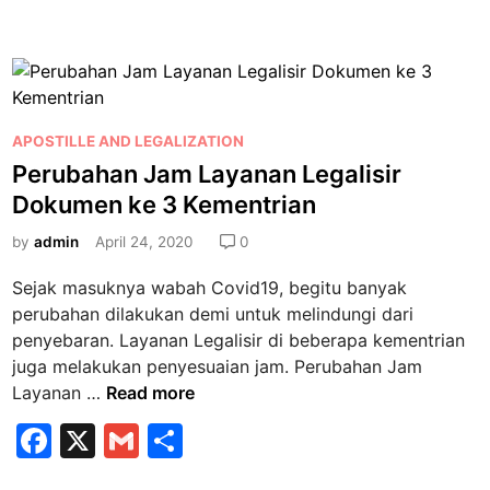
a
m
h
b
i
n
a
a
c
ai
ar
d
l
l
e
l
e
i
i
D
r
b
i
i
P
s
APOSTILLE AND LEGALIZATION
o
d
o
t
Perubahan Jam Layanan Legalisir
o
e
s
a
Dokumen ke 3 Kementrian
n
k
t
n
g
e
by
admin
April 24, 2020
0
c
a
d
i
n
Sejak masuknya wabah Covid19, begitu banyak
i
n
V
perubahan dilakukan demi untuk melindungi dari
n
g
e
penyebaran. Layanan Legalisir di beberapa kementrian
C
r
juga melakukan penyesuaian jam. Perubahan Jam
o
a
P
Layanan …
Read more
v
G
e
i
F
X
G
S
e
r
d
a
m
h
l
u
1