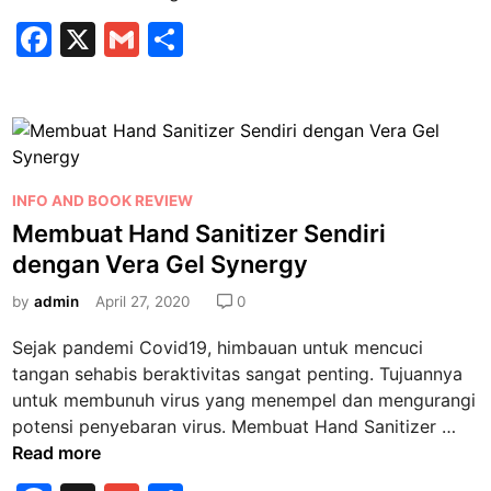
k
a
F
X
G
S
t
d
a
a
m
h
w
n
a
c
ai
ar
A
l
e
l
e
l
W
t
b
a
e
P
w
INFO AND BOOK REVIEW
o
r
o
a
Membuat Hand Sanitizer Sendiri
o
n
s
n
dengan Vera Gel Synergy
a
k
t
c
t
e
by
admin
April 27, 2020
0
a
i
d
r
f
Sejak pandemi Covid19, himbauan untuk mencuci
i
a
S
tangan sehabis beraktivitas sangat penting. Tujuannya
n
P
e
untuk membunuh virus yang menempel dan mengurangi
e
n
M
potensi penyebaran virus. Membuat Hand Sanitizer …
m
d
e
Read more
o
i
m
h