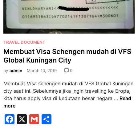
e
g
n
i
t
y
e
u
n
u
g
k
P
TRAVEL DOCUMENT
d
o
Membuat Visa Schengen mudah di VFS
a
s
Global Kuningan City
l
t
a
e
by
admin
March 10, 2019
0
m
d
R
Membuat Visa schengen mudah di VFS Global Kuningan
i
o
city saat ini. Sebelumnya jika ingin travelling ke Eropa,
n
M
a
kita harus apply visa di kedutaan besar negara …
Read
e
d
more
m
t
F
X
G
S
b
o
a
m
h
u
E
a
u