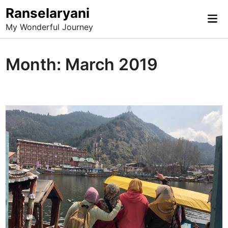
Skip
Ranselaryani
Mai
to
My Wonderful Journey
Me
content
Month:
March 2019