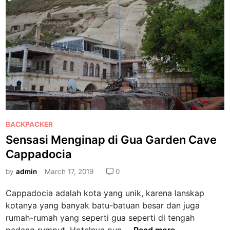
G
o
n
k
u
k
d
a
l
h
n
m
i
e
a
m
r
p
g
a
,
t
K
h
a
a
P
BACKPACKER
s
l
o
h
Sensasi Menginap di Gua Garden Cave
i
s
m
Cappadocia
n
t
i
i
e
by
admin
March 17, 2019
0
r
s
d
I
Cappadocia adalah kota yang unik, karena lanskap
e
i
n
kotanya yang banyak batu-batuan besar dan juga
b
n
d
rumah-rumah yang seperti gua seperti di tengah
e
i
S
padang rumput. Hotelnya pun …
Read more