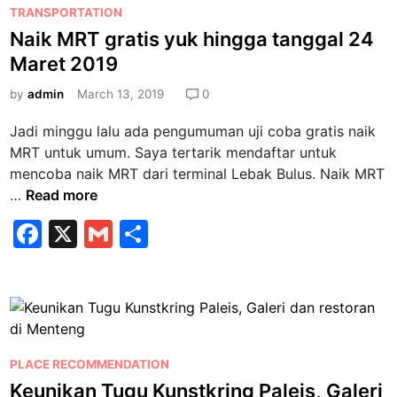
a
P
TRANSPORTATION
G
o
Naik MRT gratis yuk hingga tanggal 24
a
s
Maret 2019
r
t
d
e
by
admin
March 13, 2019
0
e
d
Jadi minggu lalu ada pengumuman uji coba gratis naik
n
i
MRT untuk umum. Saya tertarik mendaftar untuk
C
n
mencoba naik MRT dari terminal Lebak Bulus. Naik MRT
a
N
…
Read more
v
a
e
F
X
G
S
i
C
a
m
h
k
a
M
c
ai
ar
p
R
p
e
l
e
T
a
b
g
d
P
r
PLACE RECOMMENDATION
o
o
o
a
Keunikan Tugu Kunstkring Paleis, Galeri
c