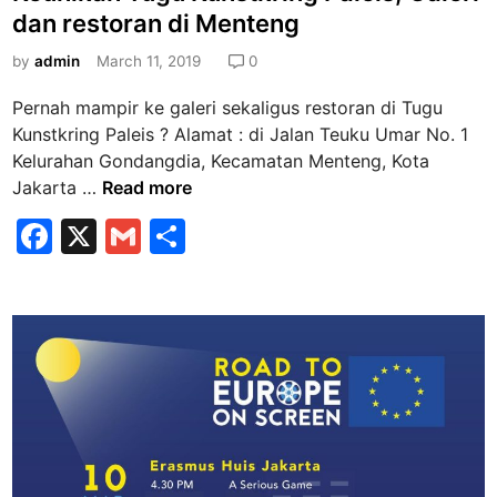
o
s
t
i
dan restoran di Menteng
k
t
i
a
e
by
admin
March 11, 2019
0
s
d
y
Pernah mampir ke galeri sekaligus restoran di Tugu
i
u
Kunstkring Paleis ? Alamat : di Jalan Teuku Umar No. 1
n
k
Kelurahan Gondangdia, Kecamatan Menteng, Kota
h
K
Jakarta …
Read more
i
e
n
F
X
G
S
u
g
a
m
h
n
g
i
c
ai
ar
a
k
t
e
l
e
a
a
b
n
n
T
o
g
u
g
o
g
a
k
u
l