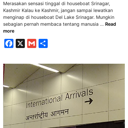
Merasakan sensasi tinggal di houseboat Srinagar,
e
i
Kashmir Kalau ke Kashmir, jangan sampai lewatkan
n
n
menginap di houseboat Del Lake Srinagar. Mungkin
e
M
sebagian pernah membaca tentang manusia …
Read
n
e
more
t
r
u
F
X
G
S
a
k
a
m
h
s
a
a
c
ai
ar
n
k
d
e
l
e
a
e
b
n
s
s
o
t
e
i
o
n
n
k
s
a
a
s
s
i
i
s