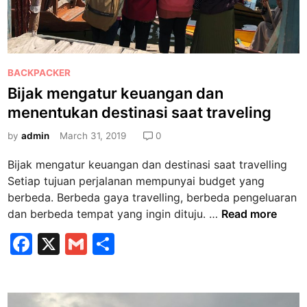
P
BACKPACKER
o
Bijak mengatur keuangan dan
s
menentukan destinasi saat traveling
t
e
by
admin
March 31, 2019
0
d
Bijak mengatur keuangan dan destinasi saat travelling
i
Setiap tujuan perjalanan mempunyai budget yang
n
berbeda. Berbeda gaya travelling, berbeda pengeluaran
B
dan berbeda tempat yang ingin dituju. …
Read more
i
F
X
G
S
j
a
m
h
a
k
c
ai
ar
m