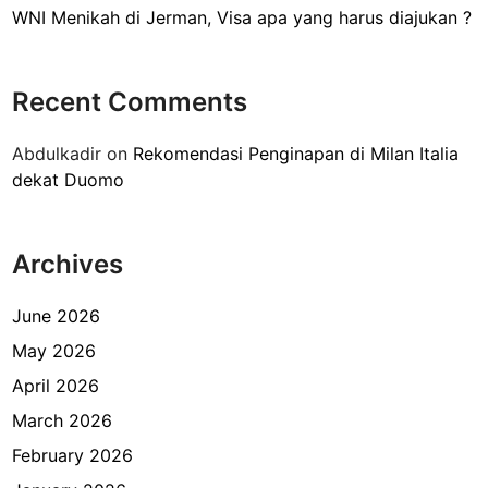
WNI Menikah di Jerman, Visa apa yang harus diajukan ?
i
V
F
Recent Comments
S
G
Abdulkadir
on
Rekomendasi Penginapan di Milan Italia
l
dekat Duomo
o
b
a
Archives
l
K
u
June 2026
n
May 2026
i
April 2026
n
g
March 2026
a
February 2026
n