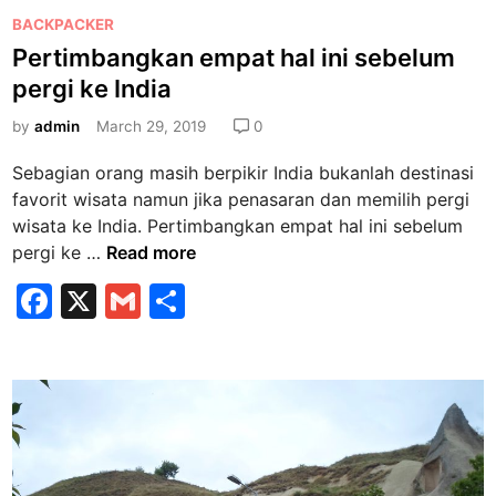
a
b
P
a
BACKPACKER
m
o
S
o
Pertimbangkan empat hal ini sebelum
d
s
a
pergi ke India
o
i
t
l
A
k
e
by
admin
March 29, 2019
0
j
i
d
u
r
Sebagian orang masih berpikir India bukanlah destinasi
i
b
p
favorit wisata namun jika penasaran dan memilih pergi
n
u
o
wisata ke India. Pertimbangkan empat hal ini sebelum
l
r
P
pergi ke …
Read more
a
t
e
n
F
X
G
S
I
r
M
a
m
h
n
t
a
d
i
c
ai
ar
r
i
m
e
e
l
e
r
b
t
b
a
a
d
G
n
o
i
a
g