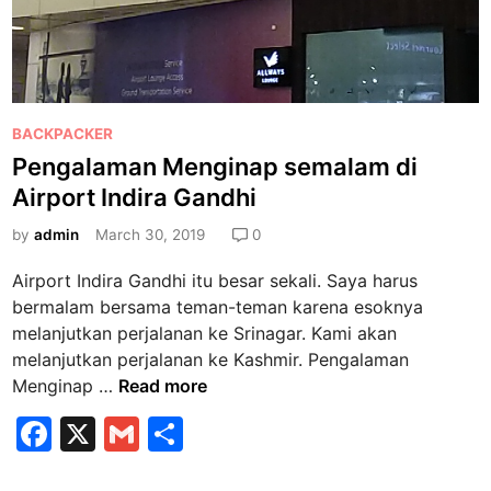
t
a
i
a
n
t
g
t
g
r
P
BACKPACKER
a
a
o
Pengalaman Menginap semalam di
l
v
s
Airport Indira Gandhi
d
e
t
i
l
e
by
admin
March 30, 2019
0
H
i
d
Airport Indira Gandhi itu besar sekali. Saya harus
o
n
i
bermalam bersama teman-teman karena esoknya
u
g
n
melanjutkan perjalanan ke Srinagar. Kami akan
s
melanjutkan perjalanan ke Kashmir. Pengalaman
e
P
Menginap …
Read more
b
e
o
F
X
G
S
n
a
a
m
h
g
t
a