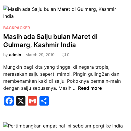
c
ai
ar
S
l
r
e
l
e
a
i
b
m
n
P
a
BACKPACKER
o
a
o
n
Masih ada Salju bulan Maret di
g
o
s
M
a
Gulmarg, Kashmir India
k
t
e
r
e
by
admin
March 29, 2019
0
n
,
d
g
K
Mungkin bagi kita yang tinggal di negara tropis,
i
i
a
merasakan salju seperti mimpi. Pingin guling2an dan
n
n
s
membenamkan kaki di salju. Pokoknya bermain-main
a
h
M
dengan salju sepuasnya. Masih …
Read more
p
m
a
F
X
s
G
S
i
s
e
r
a
m
h
i
m
h
c
ai
ar
a
a
e
l
l
e
d