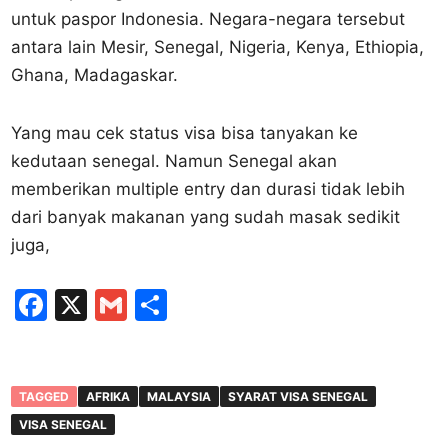
untuk paspor Indonesia. Negara-negara tersebut
antara lain Mesir, Senegal, Nigeria, Kenya, Ethiopia,
Ghana, Madagaskar.
Yang mau cek status visa bisa tanyakan ke
kedutaan senegal. Namun Senegal akan
memberikan multiple entry dan durasi tidak lebih
dari banyak makanan yang sudah masak sedikit
juga,
F
X
G
S
a
m
h
c
ai
ar
e
l
e
TAGGED
AFRIKA
MALAYSIA
SYARAT VISA SENEGAL
b
VISA SENEGAL