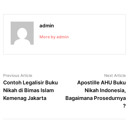
o
o
k
admin
More by admin
Post
Previous
N
Previous Article
Next Article
article:
a
Contoh Legalisir Buku
Apostille AHU Buku
navigation
Nikah di Bimas Islam
Nikah Indonesia,
Kemenag Jakarta
Bagaimana Prosedurnya
?