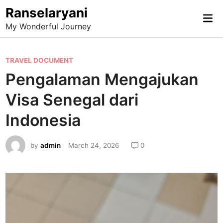
Skip
Ranselaryani
Mai
to
My Wonderful Journey
Me
content
P
TRAVEL DOCUMENT
o
Pengalaman Mengajukan
s
Visa Senegal dari
t
e
Indonesia
d
i
by
admin
March 24, 2026
0
n