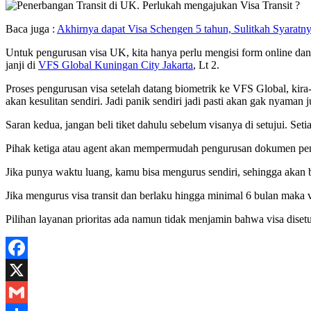
Baca juga :
Akhirnya dapat Visa Schengen 5 tahun, Sulitkah Syaratny
Untuk pengurusan visa UK, kita hanya perlu mengisi form online da
janji di
VFS Global Kuningan City Jakarta
, Lt 2.
Proses pengurusan visa setelah datang biometrik ke VFS Global, kira
akan kesulitan sendiri. Jadi panik sendiri jadi pasti akan gak nyaman j
Saran kedua, jangan beli tiket dahulu sebelum visanya di setujui. Set
Pihak ketiga atau agent akan mempermudah pengurusan dokumen pen
Jika punya waktu luang, kamu bisa mengurus sendiri, sehingga akan 
Jika mengurus visa transit dan berlaku hingga minimal 6 bulan maka vi
Pilihan layanan prioritas ada namun tidak menjamin bahwa visa disetu
Facebook
X