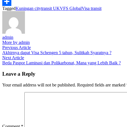
Gmail
Tagged
Kuningan city
transit UK
VFS Global
Visa transit
Share
admin
More by admin
Post
Previous
Previous Article
article:
Akhirnya dapat Visa Schengen 5 tahun, Sulitkah Syaratnya ?
navigation
Next
Next Article
article:
Beda Paspor Laminasi dan Polikarbonat, Mana yang Lebih Baik ?
Leave a Reply
Your email address will not be published.
Required fields are marked
Comment
*