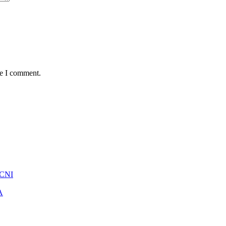
me I comment.
 CNI
A