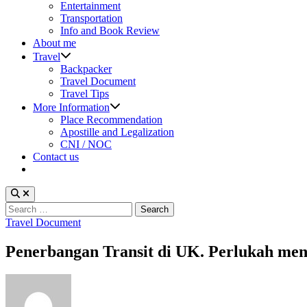
sub
Entertainment
menu
Transportation
Info and Book Review
About me
Show
Travel
sub
Backpacker
menu
Travel Document
Travel Tips
Show
More Information
sub
Place Recommendation
menu
Apostille and Legalization
CNI / NOC
Contact us
Search
for:
Posted
Travel Document
in
Penerbangan Transit di UK. Perlukah men