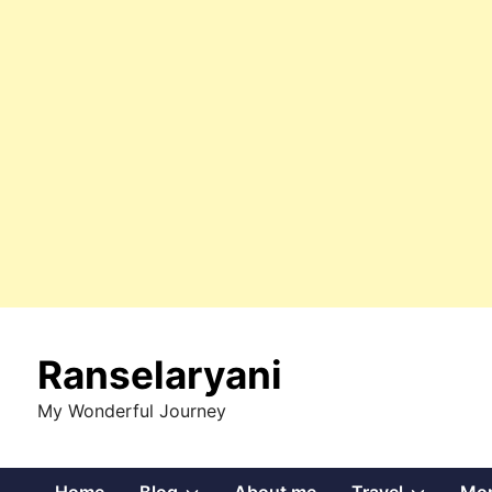
Skip
to
Ranselaryani
content
My Wonderful Journey
Show
Show