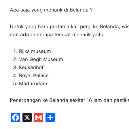
Apa saja yang menarik di Belanda ?
Untuk yang baru pertama kali pergi ke Belanda, wi
dan ada beberapa tempat menarik yaitu,
Rijks museum
Van Gogh Museum
Keukenhof
Royal Palace
Madurodam
Penerbangan ke Belanda sekitar 16 jam dan pastik
F
X
G
S
a
m
h