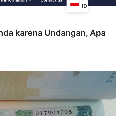
e Information
Contact us
ID
sub
menu
anda karena Undangan, Apa