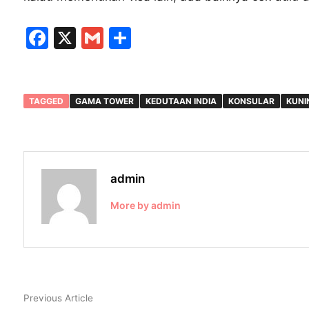
F
X
G
S
a
m
h
c
ai
ar
e
l
e
TAGGED
GAMA TOWER
KEDUTAAN INDIA
KONSULAR
KUNI
b
o
o
admin
k
More by admin
Post
Previous
Previous Article