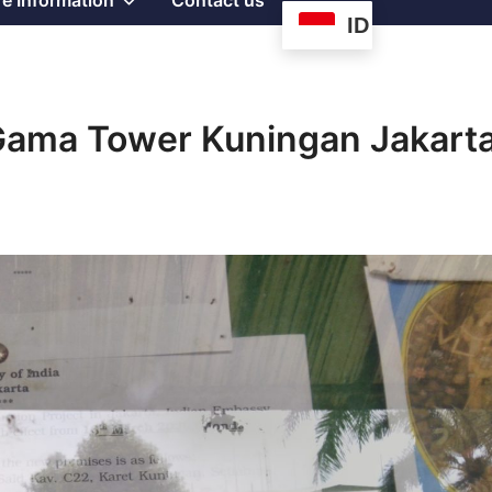
e Information
Contact us
ID
sub
menu
 Gama Tower Kuningan Jakart