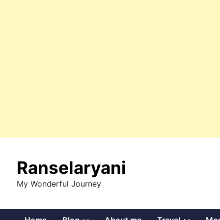
Skip
to
Ranselaryani
content
My Wonderful Journey
Show
Show