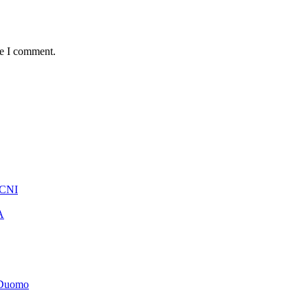
me I comment.
 CNI
A
t Duomo