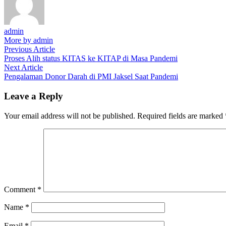
admin
More by admin
Post
Previous
Previous Article
article:
Proses Alih status KITAS ke KITAP di Masa Pandemi
navigation
Next
Next Article
article:
Pengalaman Donor Darah di PMI Jaksel Saat Pandemi
Leave a Reply
Your email address will not be published.
Required fields are marked
Comment
*
Name
*
Email
*