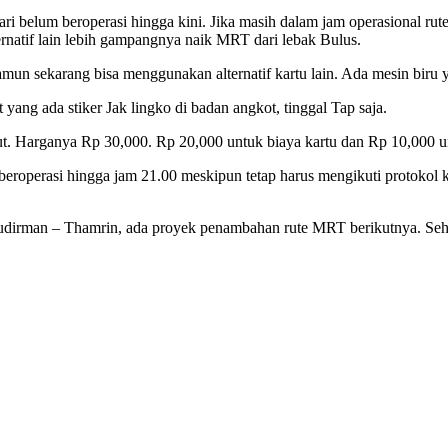
i belum beroperasi hingga kini. Jika masih dalam jam operasional rut
natif lain lebih gampangnya naik MRT dari lebak Bulus.
mun sekarang bisa menggunakan alternatif kartu lain. Ada mesin biru 
ang ada stiker Jak lingko di badan angkot, tinggal Tap saja.
but. Harganya Rp 30,000. Rp 20,000 untuk biaya kartu dan Rp 10,000 un
eroperasi hingga jam 21.00 meskipun tetap harus mengikuti protokol 
an Sudirman – Thamrin, ada proyek penambahan rute MRT berikutnya. Se