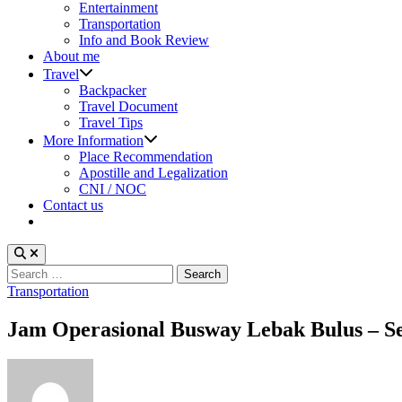
sub
Entertainment
menu
Transportation
Info and Book Review
About me
Show
Travel
sub
Backpacker
menu
Travel Document
Travel Tips
Show
More Information
sub
Place Recommendation
menu
Apostille and Legalization
CNI / NOC
Contact us
Search
for:
Posted
Transportation
in
Jam Operasional Busway Lebak Bulus – 