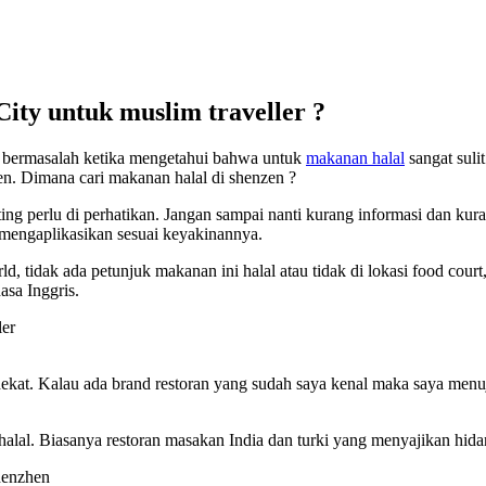
ity untuk muslim traveller ?
an bermasalah ketika mengetahui bahwa untuk
makanan halal
sangat suli
n. Dimana cari makanan halal di shenzen ?
ng perlu di perhatikan. Jangan sampai nanti kurang informasi dan k
 mengaplikasikan sesuai keyakinannya.
rld, tidak ada petunjuk makanan ini halal atau tidak di lokasi food cour
asa Inggris.
kat. Kalau ada brand restoran yang sudah saya kenal maka saya menu
halal. Biasanya restoran masakan India dan turki yang menyajikan hidan
henzhen