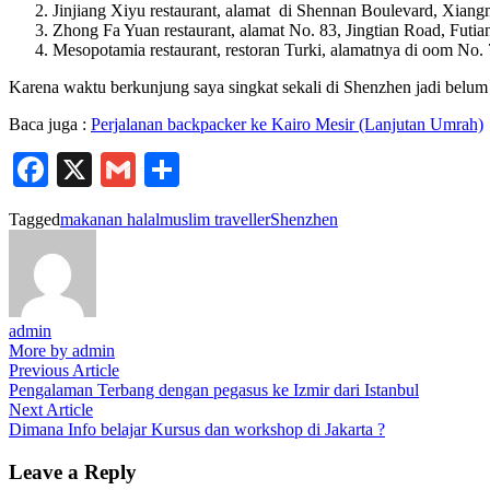
Jinjiang Xiyu restaurant, alamat di Shennan Boulevard, Xiangm
Zhong Fa Yuan restaurant, alamat No. 83, Jingtian Road, Futia
Mesopotamia restaurant, restoran Turki, alamatnya di oom No
Karena waktu berkunjung saya singkat sekali di Shenzhen jadi belum ex
Baca juga :
Perjalanan backpacker ke Kairo Mesir (Lanjutan Umrah)
Facebook
X
Gmail
Share
Tagged
makanan halal
muslim traveller
Shenzhen
admin
More by admin
Post
Previous
Previous Article
article:
Pengalaman Terbang dengan pegasus ke Izmir dari Istanbul
navigation
Next
Next Article
article:
Dimana Info belajar Kursus dan workshop di Jakarta ?
Leave a Reply