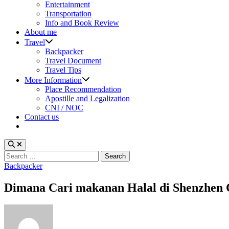
sub
Entertainment
menu
Transportation
Info and Book Review
About me
Show
Travel
sub
Backpacker
menu
Travel Document
Travel Tips
Show
More Information
sub
Place Recommendation
menu
Apostille and Legalization
CNI / NOC
Contact us
Search
for:
Posted
Backpacker
in
Dimana Cari makanan Halal di Shenzhen C