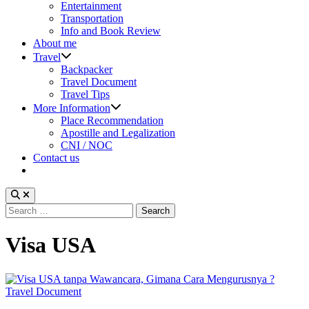
sub
Entertainment
menu
Transportation
Info and Book Review
About me
Show
Travel
sub
Backpacker
menu
Travel Document
Travel Tips
Show
More Information
sub
Place Recommendation
menu
Apostille and Legalization
CNI / NOC
Contact us
Search
for:
Visa USA
Posted
Travel Document
in