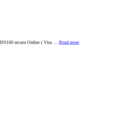
Pengalaman
m DS160 secara Online ( Visa …
Read more
Mengisi
Form
DS160
secara
Online
(
Visa
Turis
USA
)