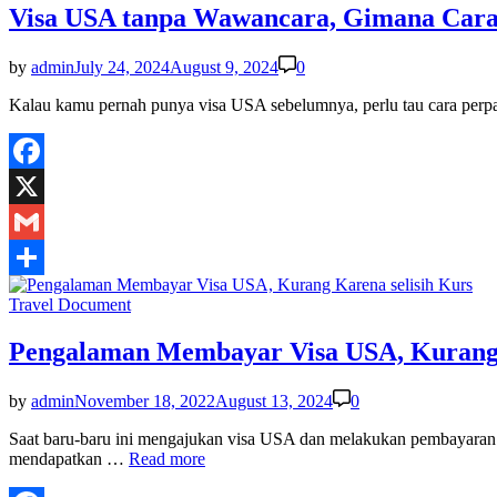
Visa USA tanpa Wawancara, Gimana Car
by
admin
July 24, 2024
August 9, 2024
0
Kalau kamu pernah punya visa USA sebelumnya, perlu tau cara pe
Facebook
X
Gmail
Share
Posted
Travel Document
in
Pengalaman Membayar Visa USA, Kurang 
by
admin
November 18, 2022
August 13, 2024
0
Saat baru-baru ini mengajukan visa USA dan melakukan pembayar
Pengalaman
mendapatkan …
Read more
Membayar