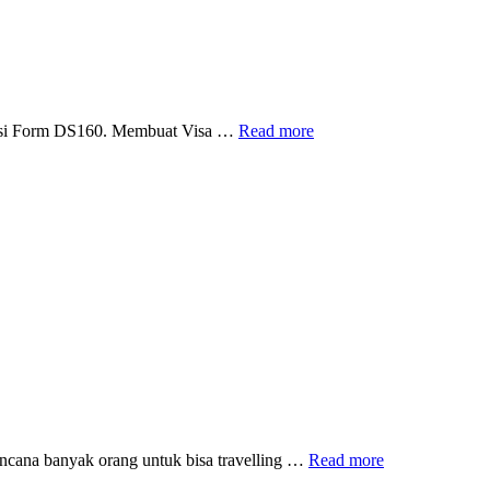
Membuat
ngisi Form DS160. Membuat Visa …
Read more
Visa
Transit
USA
dan
Pengalaman
Mengisi
Form
DS160
Jadwal
ncana banyak orang untuk bisa travelling …
Read more
Wawancara