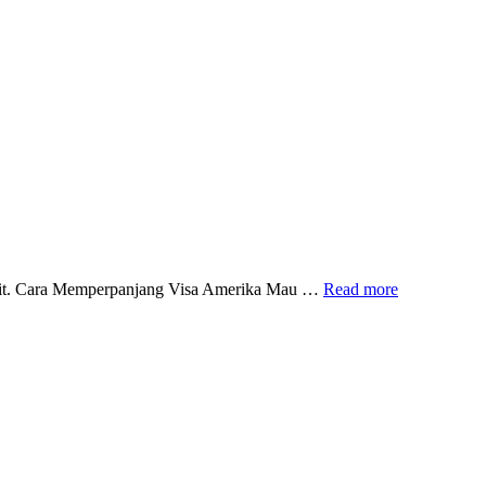
Cara
Sulit. Cara Memperpanjang Visa Amerika Mau …
Read more
Memperpanjang
Visa
Amerika
Ternyata
Tidak
Sulit