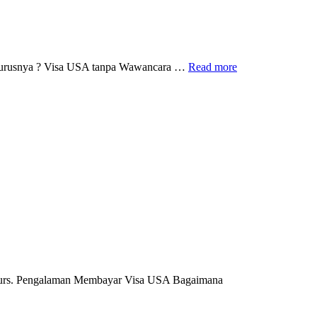
Visa
ngurusnya ? Visa USA tanpa Wawancara …
Read more
USA
tanpa
Wawancara,
Gimana
Cara
Mengurusnya
?
 Kurs. Pengalaman Membayar Visa USA Bagaimana