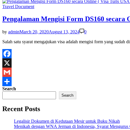
Share
Posted
Travel Document
in
Pengalaman Mengisi Form DS160 secara On
by
admin
March 20, 2020
August 13, 2024
0
Salah satu syarat mengajukan visa adalah mengisi form yang sudah 
Facebook
X
Gmail
Search
Share
Search
Recent Posts
Legalisir Dokumen di Kedutaan Mesir untuk Buku Nikah
Menikah dengan WNA Jerman di Indonesia, Syarat Mengurus