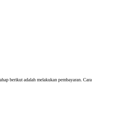
Pemohon
Visa
USA
di
buka
Kembali
tahap berikut adalah melakukan pembayaran. Cara