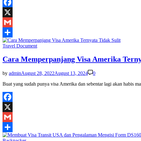
Visa
USA,
Kurang
Facebook
Karena
X
selisih
Kurs
Gmail
Share
Posted
Travel Document
in
Cara Memperpanjang Visa Amerika Ternya
by
admin
August 28, 2022
August 13, 2024
0
Buat yang sudah punya visa Amerika dan sebentar lagi akan habis
Facebook
X
Gmail
Share
Posted
Backpacker