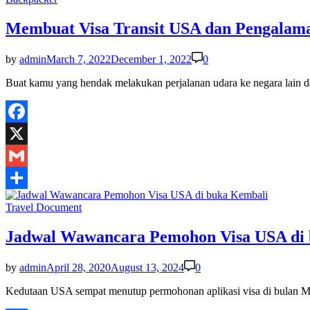
in
Membuat Visa Transit USA dan Pengalam
by
admin
March 7, 2022
December 1, 2022
0
Buat kamu yang hendak melakukan perjalanan udara ke negara lai
Facebook
X
Gmail
Share
Posted
Travel Document
in
Jadwal Wawancara Pemohon Visa USA di
by
admin
April 28, 2020
August 13, 2024
0
Kedutaan USA sempat menutup permohonan aplikasi visa di bulan Mar