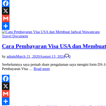
Facebook
X
Gmail
Share
Posted
Travel Document
in
Cara Pembayaran Visa USA dan Membua
by
admin
March 21, 2020
August 13, 2024
0
Seebelumnya saya pernah share pengalaman saya mengisi form DS-16
Cara
Pembayaran Visa …
Read more
Pembayaran
Visa
USA
dan
Facebook
Membuat
X
Jadwal
Wawancara
Gmail