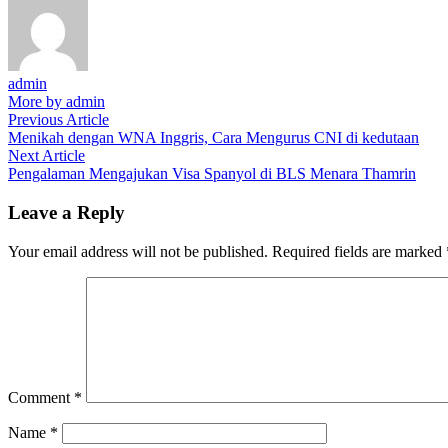
admin
More by admin
Post
Previous
Previous Article
article:
Menikah dengan WNA Inggris, Cara Mengurus CNI di kedutaan
navigation
Next
Next Article
article:
Pengalaman Mengajukan Visa Spanyol di BLS Menara Thamrin
Leave a Reply
Your email address will not be published.
Required fields are marked
Comment
*
Name
*