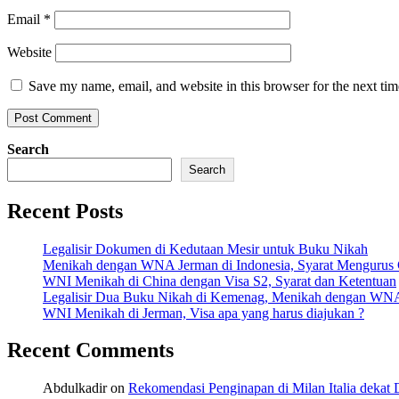
Email
*
Website
Save my name, email, and website in this browser for the next ti
Search
Search
Recent Posts
Legalisir Dokumen di Kedutaan Mesir untuk Buku Nikah
Menikah dengan WNA Jerman di Indonesia, Syarat Mengurus
WNI Menikah di China dengan Visa S2, Syarat dan Ketentuan
Legalisir Dua Buku Nikah di Kemenag, Menikah dengan WN
WNI Menikah di Jerman, Visa apa yang harus diajukan ?
Recent Comments
Abdulkadir
on
Rekomendasi Penginapan di Milan Italia deka