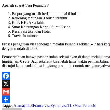
Apa sih syarat Visa Perancis ?
Paspor yang masih berlaku minimal 6 bulan
Rekening tabungan 3 bulan terakhir
KTP, KK, Akta lahir
Surat Keterangan Kerja / Surat Usaha
Reservasi tiket dan Hotel
Travel Insurance
Proses pengajuan visa schengen melalui Perancis sekitar 5- 7 hari 
dengan mudah di tolak.
Pemberitahuan bahwa paspor sudah selesai akan di dapat melalui em
hingga jam 6 sore. Jadi sekarang bisa lebih lama waktu pengambilan.
disetujui kamu sudah bisa langsung pesan tiket untuk mengatur jadwa
Facebook
X
Gmail
Tagged
Alamat TLS
France vısa
Syarat visa
TLS
Visa Perancis
Share