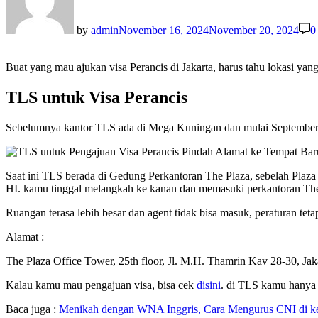
by
admin
November 16, 2024
November 20, 2024
0
Buat yang mau ajukan visa Perancis di Jakarta, harus tahu lokasi ya
TLS untuk Visa Perancis
Sebelumnya kantor TLS ada di Mega Kuningan dan mulai September pi
Saat ini TLS berada di Gedung Perkantoran The Plaza, sebelah Plaz
HI. kamu tinggal melangkah ke kanan dan memasuki perkantoran The
Ruangan terasa lebih besar dan agent tidak bisa masuk, peraturan tet
Alamat :
The Plaza Office Tower, 25th floor, Jl. M.H. Thamrin Kav 28-30, Ja
Kalau kamu mau pengajuan visa, bisa cek
disini
. di TLS kamu hanya 
Baca juga :
Menikah dengan WNA Inggris, Cara Mengurus CNI di k