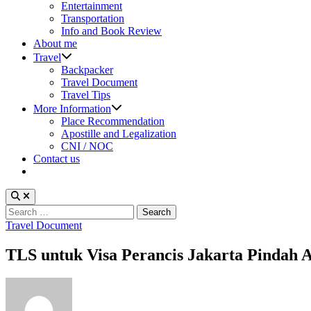
sub
Entertainment
menu
Transportation
Info and Book Review
About me
Show
Travel
sub
Backpacker
menu
Travel Document
Travel Tips
Show
More Information
sub
Place Recommendation
menu
Apostille and Legalization
CNI / NOC
Contact us
Search
for:
Posted
Travel Document
in
TLS untuk Visa Perancis Jakarta Pindah 