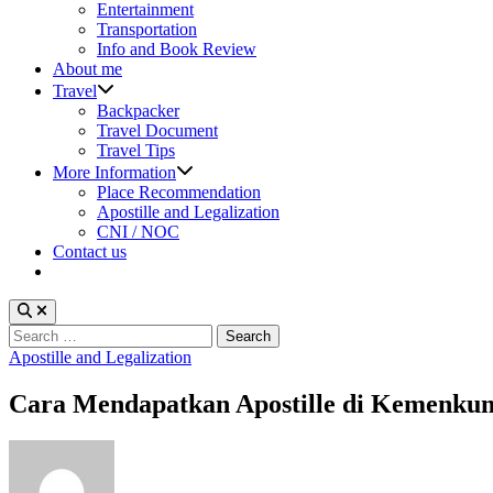
sub
Entertainment
menu
Transportation
Info and Book Review
About me
Show
Travel
sub
Backpacker
menu
Travel Document
Travel Tips
Show
More Information
sub
Place Recommendation
menu
Apostille and Legalization
CNI / NOC
Contact us
Search
for:
Posted
Apostille and Legalization
in
Cara Mendapatkan Apostille di Kemenku