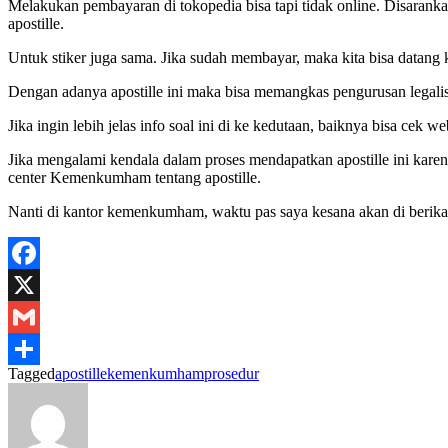
Melakukan pembayaran di tokopedia bisa tapi tidak online. Disara
apostille.
Untuk stiker juga sama. Jika sudah membayar, maka kita bisa datan
Dengan adanya apostille ini maka bisa memangkas pengurusan legalis
Jika ingin lebih jelas info soal ini di ke kedutaan, baiknya bisa ce
Jika mengalami kendala dalam proses mendapatkan apostille ini karen
center Kemenkumham tentang apostille.
Nanti di kantor kemenkumham, waktu pas saya kesana akan di berikan
Facebook
X
Gmail
Tagged
apostille
kemenkumham
prosedur
Share