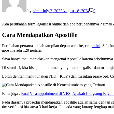
by
admin
July 2, 2022
August 18, 2024
0
Ada perubahan form legalisasi online dan apa perubahannya ? sima
Cara Mendapatkan Apostille
Perubahan pertama adalah tampilan depan website, cek
disini
. Sebelu
apostille ada 120 negara.
Saya hanya mau menjelaskan mengenai Apostille karena sebelumnya sa
Di simulasi, kita bisa pilih dokumen yang mau dilegalisir dan mau tu
Login dengan menggunakan NIK ( KTP ) dan masukan password. Cek
Baca juga :
Buat Visa appointment di VFS, Apakah Langsung Bayar 
Pada dasarnya prosedur mendapatkan apostille adalah sama dengan sti
tim verifikasi biasanya 3 hari kerja. Jika ada yang kurang lengkap m