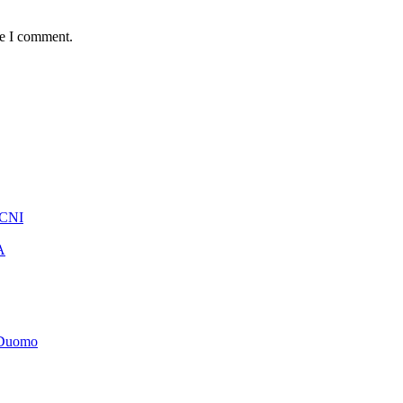
me I comment.
 CNI
A
t Duomo