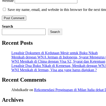
Website
Save my name, email, and website in this browser for the next ti
Search
Search
Recent Posts
Legalisir Dokumen di Kedutaan Mesir untuk Buku Nikah
Menikah dengan WNA Jerman di Indonesia, Syarat Mengurus
WNI Menikah di China dengan Visa S2, Syarat dan Ketentuan
Legalisir Dua Buku Nikah di Kemenag, Menikah dengan WN
WNI Menikah di Jerman, Visa apa yang harus diajukan ?
Recent Comments
Abdulkadir
on
Rekomendasi Penginapan di Milan Italia deka
Archives