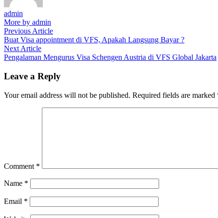
admin
More by admin
Post
Previous
Previous Article
article:
Buat Visa appointment di VFS, Apakah Langsung Bayar ?
navigation
Next
Next Article
article:
Pengalaman Mengurus Visa Schengen Austria di VFS Global Jakarta
Leave a Reply
Your email address will not be published.
Required fields are marked
Comment
*
Name
*
Email
*