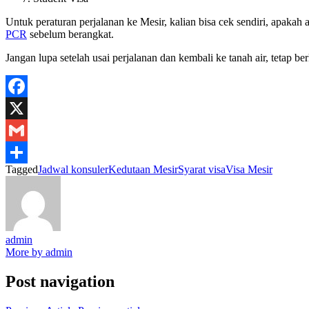
Untuk peraturan perjalanan ke Mesir, kalian bisa cek sendiri, apakah 
PCR
sebelum berangkat.
Jangan lupa setelah usai perjalanan dan kembali ke tanah air, tetap be
Facebook
X
Gmail
Tagged
Jadwal konsuler
Kedutaan Mesir
Syarat visa
Visa Mesir
Share
admin
More by admin
Post navigation