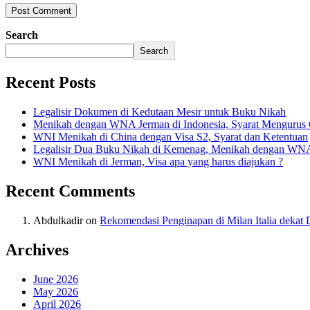
Search
Search
Recent Posts
Legalisir Dokumen di Kedutaan Mesir untuk Buku Nikah
Menikah dengan WNA Jerman di Indonesia, Syarat Mengurus
WNI Menikah di China dengan Visa S2, Syarat dan Ketentuan
Legalisir Dua Buku Nikah di Kemenag, Menikah dengan WN
WNI Menikah di Jerman, Visa apa yang harus diajukan ?
Recent Comments
Abdulkadir
on
Rekomendasi Penginapan di Milan Italia deka
Archives
June 2026
May 2026
April 2026