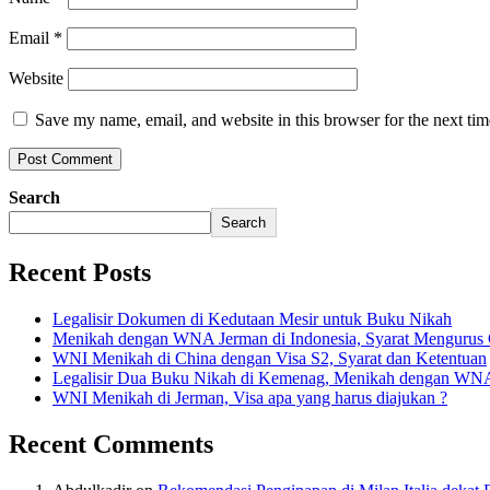
Email
*
Website
Save my name, email, and website in this browser for the next ti
Search
Search
Recent Posts
Legalisir Dokumen di Kedutaan Mesir untuk Buku Nikah
Menikah dengan WNA Jerman di Indonesia, Syarat Mengurus
WNI Menikah di China dengan Visa S2, Syarat dan Ketentuan
Legalisir Dua Buku Nikah di Kemenag, Menikah dengan WN
WNI Menikah di Jerman, Visa apa yang harus diajukan ?
Recent Comments