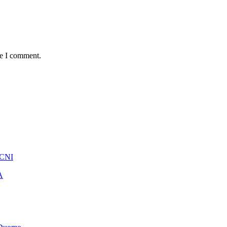
me I comment.
 CNI
A