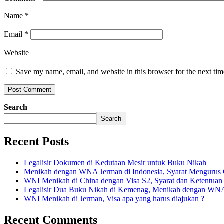
Name
*
Email
*
Website
Save my name, email, and website in this browser for the next ti
Search
Search
Recent Posts
Legalisir Dokumen di Kedutaan Mesir untuk Buku Nikah
Menikah dengan WNA Jerman di Indonesia, Syarat Mengurus
WNI Menikah di China dengan Visa S2, Syarat dan Ketentuan
Legalisir Dua Buku Nikah di Kemenag, Menikah dengan WN
WNI Menikah di Jerman, Visa apa yang harus diajukan ?
Recent Comments