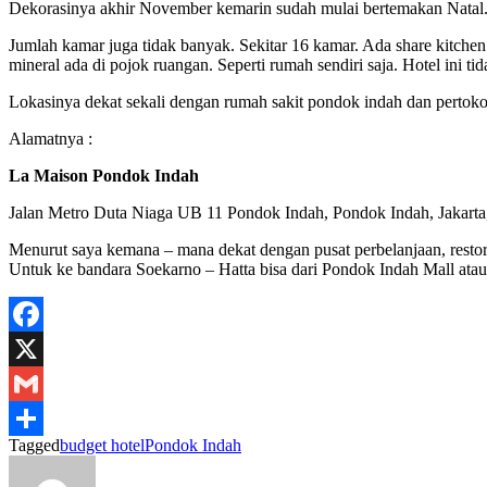
Dekorasinya akhir November kemarin sudah mulai bertemakan Natal. B
Jumlah kamar juga tidak banyak. Sekitar 16 kamar. Ada share kitchen
mineral ada di pojok ruangan. Seperti rumah sendiri saja. Hotel ini t
Lokasinya dekat sekali dengan rumah sakit pondok indah dan pertok
Alamatnya :
La Maison Pondok Indah
Jalan Metro Duta Niaga UB 11 Pondok Indah, Pondok Indah, Jakarta,
Menurut saya kemana – mana dekat dengan pusat perbelanjaan, restora
Untuk ke bandara Soekarno – Hatta bisa dari Pondok Indah Mall ata
Facebook
X
Gmail
Tagged
budget hotel
Pondok Indah
Share