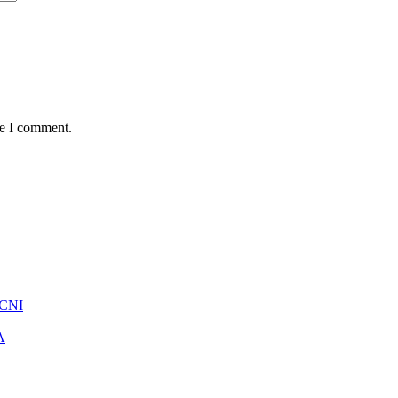
me I comment.
 CNI
A