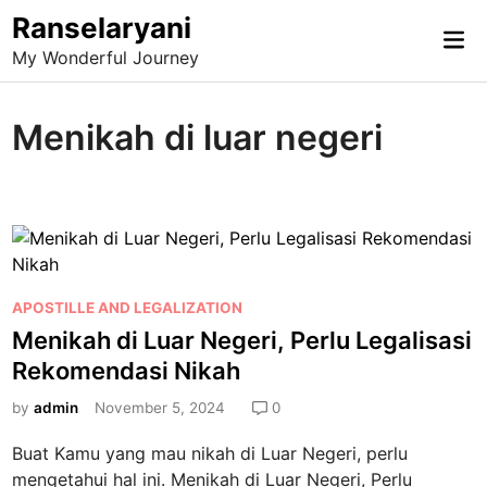
Skip
Ranselaryani
Mai
to
My Wonderful Journey
Me
content
Menikah di luar negeri
P
APOSTILLE AND LEGALIZATION
o
Menikah di Luar Negeri, Perlu Legalisasi
s
Rekomendasi Nikah
t
e
by
admin
November 5, 2024
0
d
Buat Kamu yang mau nikah di Luar Negeri, perlu
i
mengetahui hal ini. Menikah di Luar Negeri, Perlu