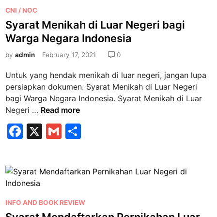
b
h
P
a
CNI / NOC
o
d
o
n
Syarat Menikah di Luar Negeri bagi
o
i
s
P
Warga Negara Indonesia
F
k
t
e
i
e
by
admin
February 17, 2021
0
r
n
d
n
Untuk yang hendak menikah di luar negeri, jangan lupa
l
i
i
persiapkan dokumen. Syarat Menikah di Luar Negeri
a
n
k
bagi Warga Negara Indonesia. Syarat Menikah di Luar
n
a
S
Negeri …
Read more
d
h
y
i
F
X
a
G
S
a
a
n
a
m
h
r
L
a
c
ai
ar
u
t
e
a
l
e
M
r
b
e
N
P
n
INFO AND BOOK REVIEW
o
e
o
i
Syarat Mendaftarkan Pernikahan Luar