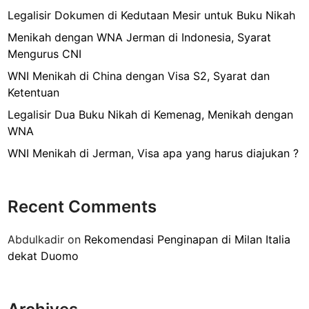
i
t
Legalisir Dokumen di Kedutaan Mesir untuk Buku Nikah
W
a
a
Menikah dengan WNA Jerman di Indonesia, Syarat
r
r
Mengurus CNI
k
g
WNI Menikah di China dengan Visa S2, Syarat dan
a
a
Ketentuan
n
N
P
Legalisir Dua Buku Nikah di Kemenag, Menikah dengan
e
e
WNA
g
r
a
WNI Menikah di Jerman, Visa apa yang harus diajukan ?
n
r
i
a
k
I
Recent Comments
a
n
h
d
Abdulkadir
on
Rekomendasi Penginapan di Milan Italia
a
o
dekat Duomo
n
n
L
e
u
s
a