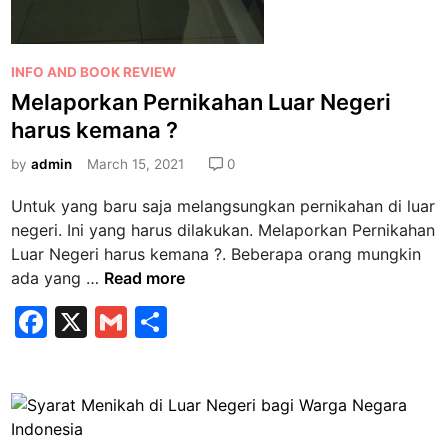
a
e
t
k
S
o
P
INFO AND BOOK REVIEW
i
m
o
Melaporkan Pernikahan Luar Negeri
n
e
s
g
harus kemana ?
n
t
l
d
e
by
admin
March 15, 2021
0
e
a
d
u
s
Untuk yang baru saja melangsungkan pernikahan di luar
i
n
i
negeri. Ini yang harus dilakukan. Melaporkan Pernikahan
n
t
N
Luar Negeri harus kemana ?. Beberapa orang mungkin
u
i
M
ada yang …
Read more
k
k
e
F
X
G
S
M
a
l
e
a
m
h
h
a
n
p
c
ai
ar
i
o
e
l
e
k
r
a
k