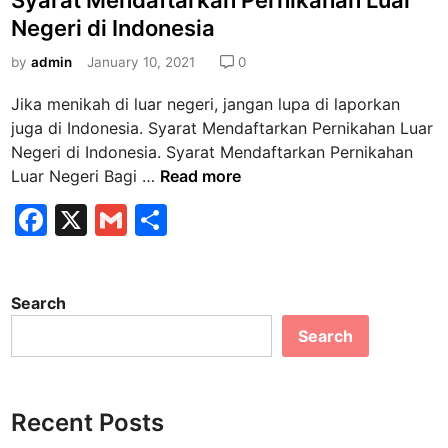
o
g
s
k
Negeri di Indonesia
e
k
t
a
r
e
by
admin
January 10, 2021
0
h
i
d
d
h
Jika menikah di luar negeri, jangan lupa di laporkan
i
i
a
juga di Indonesia. Syarat Mendaftarkan Pernikahan Luar
n
L
r
Negeri di Indonesia. Syarat Mendaftarkan Pernikahan
u
u
S
Luar Negeri Bagi …
Read more
a
s
y
F
r
X
G
S
k
a
N
a
m
h
e
r
e
m
a
c
ai
ar
g
a
t
Search
e
e
l
e
n
M
r
Search
b
a
e
i
?
n
o
b
d
o
a
a
Recent Posts
g
k
f