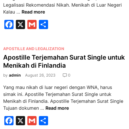
n
Legalisasi Rekomendasi Nikah. Menikah di Luar Negeri
M
Kalau …
Read more
e
F
X
G
S
n
a
m
h
i
k
c
ai
ar
a
P
APOSTILLE AND LEGALIZATION
e
l
e
h
o
Apostille Terjemahan Surat Single untuk
b
d
s
Menikah di Finlandia
i
o
t
L
e
by
admin
August 26, 2023
0
o
u
d
k
Yang mau nikah di luar negeri dengan WNA, harus
a
i
simak ini. Apostille Terjemahan Surat Single untuk
r
n
Menikah di Finlandia. Apostille Terjemahan Surat Single
N
A
Tujuan dokumen …
Read more
e
p
g
F
X
G
S
o
e
s