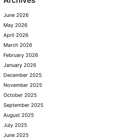
Archives
i
r
a
N
June 2026
e
May 2026
g
April 2026
e
r
March 2026
i
February 2026
d
January 2026
i
I
December 2025
n
November 2025
d
October 2025
o
n
September 2025
e
August 2025
s
July 2025
i
a
June 2025