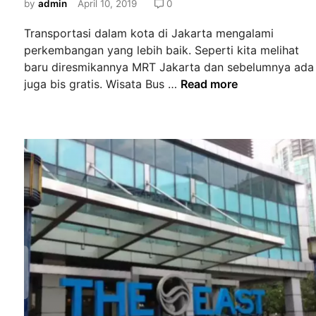
e
by
admin
April 10, 2019
0
a
d
d
Transportasi dalam kota di Jakarta mengalami
i
i
perkembangan yang lebih baik. Seperti kita melihat
n
J
baru diresmikannya MRT Jakarta dan sebelumnya ada
W
a
juga bis gratis. Wisata Bus …
Read more
i
k
s
a
a
r
t
t
a
a
B
u
s
G
r
a
t
i