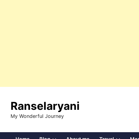
Skip
to
Ranselaryani
content
My Wonderful Journey
Show
Show