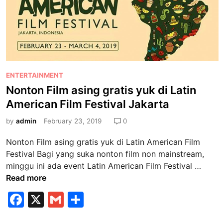
k
t
a
J
a
k
a
P
ENTERTAINMENT
r
o
Nonton Film asing gratis yuk di Latin
t
s
American Film Festival Jakarta
a
t
t
e
by
admin
February 23, 2019
0
e
d
n
Nonton Film asing gratis yuk di Latin American Film
i
t
Festival Bagi yang suka nonton film non mainstream,
n
a
N
minggu ini ada event Latin American Film Festival …
n
o
Read more
g
n
F
X
G
S
N
t
a
a
m
h
o
p