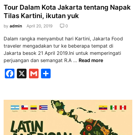
o
Tour Dalam Kota Jakarta tentang Napak
s
Tilas Kartini, ikutan yuk
t
e
by
admin
April 20, 2019
0
d
Dalam rangka menyambut hari Kartini, Jakarta Food
i
traveler mengadakan tur ke beberapa tempat di
n
Jakarta besok 21 April 2019.Ini untuk memperingati
T
perjuangan dan semangat R.A …
Read more
o
F
X
G
S
u
a
m
h
r
D
c
ai
ar
a
e
l
e
l
b
a
m
o
K
o
o