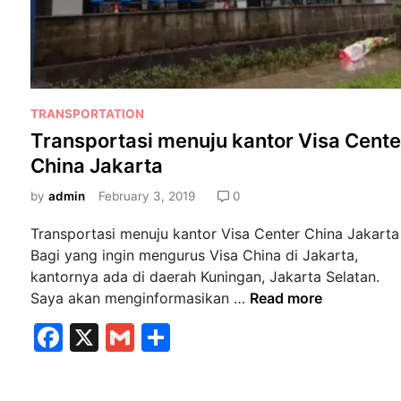
s
J
a
k
a
P
r
TRANSPORTATION
o
t
Transportasi menuju kantor Visa Cente
s
a
China Jakarta
t
r
e
by
admin
February 3, 2019
0
u
d
t
Transportasi menuju kantor Visa Center China Jakarta
i
e
Bagi yang ingin mengurus Visa China di Jakarta,
n
t
kantornya ada di daerah Kuningan, Jakarta Selatan.
e
T
Saya akan menginformasikan …
Read more
r
r
t
F
X
G
S
a
e
a
m
h
n
n
s
c
ai
ar
t