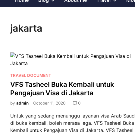
Home
Blog
About me
Travel
Mor
sub
sub
jakarta
menu
menu
P
TRAVEL DOCUMENT
o
VFS Tasheel Buka Kembali untuk
s
Pengajuan Visa di Jakarta
t
e
by
admin
October 11, 2020
0
d
Untuk yang sedang menunggu layanan visa Arab Saud
i
di buka kembali, boleh merasa lega. VFS Tasheel Buka
n
Kembali untuk Pengajuan Visa di Jakarta. VFS Tasheel