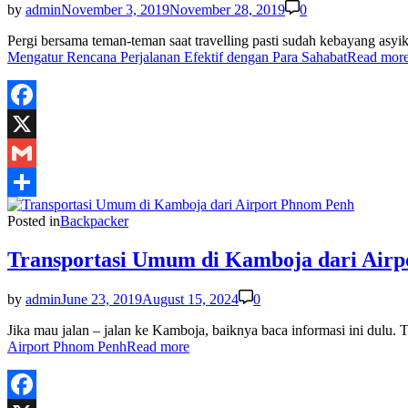
by
admin
November 3, 2019
November 28, 2019
0
Pergi bersama teman-teman saat travelling pasti sudah kebayang asy
Mengatur Rencana Perjalanan Efektif dengan Para Sahabat
Read mor
Facebook
X
Gmail
Share
Posted in
Backpacker
Transportasi Umum di Kamboja dari Air
by
admin
June 23, 2019
August 15, 2024
0
Jika mau jalan – jalan ke Kamboja, baiknya baca informasi ini dulu.
Airport Phnom Penh
Read more