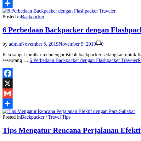
Gmail
Share
Posted in
Backpacker
6 Perbedaan Backpacker dengan Flashpac
by
admin
November 5, 2019
November 5, 2019
0
Kita sangat familiar mendengar istilah backpacker sedangkan untuk 
seseorang …
6 Perbedaan Backpacker dengan Flashpacker Traveler
R
Facebook
X
Gmail
Share
Posted in
Backpacker
/
Travel Tips
Tips Mengatur Rencana Perjalanan Efekti