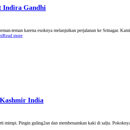
 Indira Gandhi
a teman-teman karena esoknya melanjutkan perjalanan ke Srinagar. Ka
hi
Read more
 Kashmir India
eperti mimpi. Pingin guling2an dan membenamkan kaki di salju. Pokok