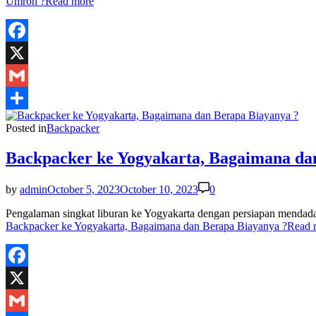
Umroh ?
Read more
Facebook
X
Gmail
Share
Posted in
Backpacker
Backpacker ke Yogyakarta, Bagaimana da
by
admin
October 5, 2023
October 10, 2023
0
Pengalaman singkat liburan ke Yogyakarta dengan persiapan menda
Backpacker ke Yogyakarta, Bagaimana dan Berapa Biayanya ?
Read 
Facebook
X