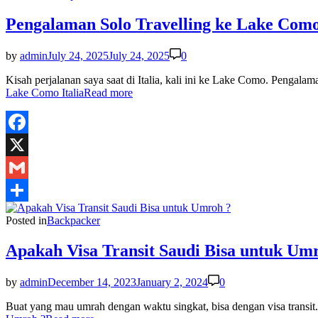
Pengalaman Solo Travelling ke Lake Como 
by
admin
July 24, 2025
July 24, 2025
0
Kisah perjalanan saya saat di Italia, kali ini ke Lake Como. Pengal
Lake Como Italia
Read more
Facebook
X
Gmail
Share
Posted in
Backpacker
Apakah Visa Transit Saudi Bisa untuk Um
by
admin
December 14, 2023
January 2, 2024
0
Buat yang mau umrah dengan waktu singkat, bisa dengan visa transi