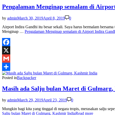
Pengalaman Menginap semalam di Airport
by
admin
March 30, 2019
April 8, 2019
0
Airport Indira Gandhi itu besar sekali. Saya harus bermalam bersam
Menginap …
Pengalaman Menginap semalam di Airport Indira Gand
Facebook
X
Gmail
Share
Posted in
Backpacker
Masih ada Salju bulan Maret di Gulmarg,
by
admin
March 29, 2019
April 23, 2019
0
Mungkin bagi kita yang tinggal di negara tropis, merasakan salju s
Salju bulan Maret di Gulmarg, Kashmir India
Read more